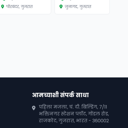
पोरबंदर, गुजरात
जुनागड, गुजरात
आमच्याशी संपर्क साधा
पहिला मजला, चं. दी. बिल्डिंग, 7/11
भक्तिनगर स्टेशन प्लॉट, गोंडल रोड,
राजकोट, गुजरात, भारत - 360002