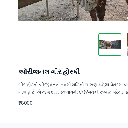
ઓરીજનલ ગીર હોરકી
ગીર હોડકી બીજું વેતર  નવમો મહિનો ગાભણ પહેલા વેતરમાં વાછ
ગાભણ છે એકદમ શાંત સ્વભાવની છે કિંમતમાં રૂબરૂ જોયા પછી 
₹78000