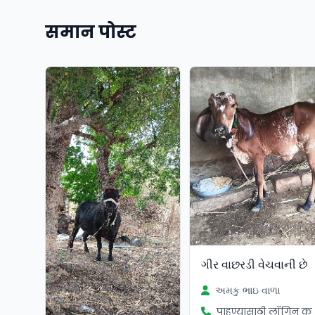
समान पोस्ट
ગીર વાછરડી વેચવાની છે
અમકુ ભાઇ વાળા
पाहण्यासाठी लॉगिन कर