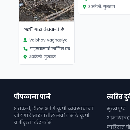
अमरेली, गुजरात
જર્શી ગાય વેચવાની છે
Vaibhav Vaghasiya
पाहण्यासाठी लॉगिन करा
अमरेली, गुजरात
पीपळाना पाने
त्वरित दुव
शेतकरी, डीलर आणि कृषी व्यवसायांना
मुख्यपृष्ठ
जोडणारे भारतातील सर्वात मोठे कृषी
आमच्याबद्
वर्गीकृत प्लॅटफॉर्म.
जाहिरात प