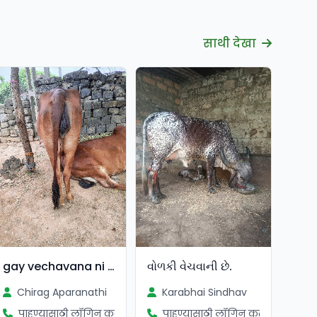
साथी देखा
gay vechavana ni che
વોળકી વેચવાની છે.
Chirag Aparanathi
Karabhai Sindhav
पाहण्यासाठी लॉगिन करा
पाहण्यासाठी लॉगिन करा