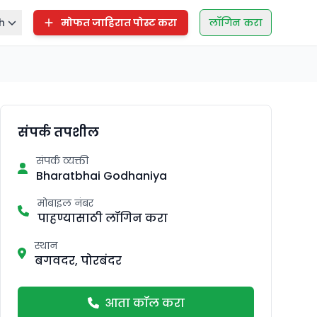
h
मोफत जाहिरात पोस्ट करा
लॉगिन करा
संपर्क तपशील
संपर्क व्यक्ती
Bharatbhai Godhaniya
मोबाइल नंबर
पाहण्यासाठी लॉगिन करा
स्थान
बगवदर, पोरबंदर
आता कॉल करा