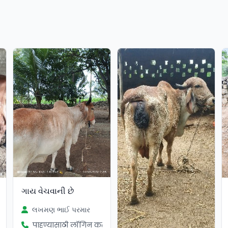
ગાય વેચવાની છે
લખમણ ભાઈ પરમાર
पाहण्यासाठी लॉगिन करा
ा