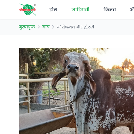
होम
जाहिराती
किंमत
अ‍
मुख्यपृष्ठ
गाय
ઓરીજનલ ગીર હોરકી