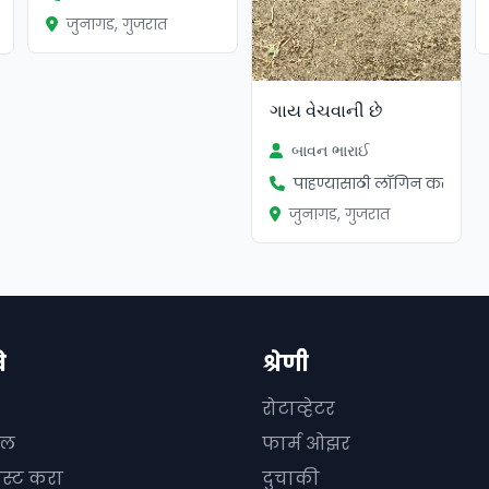
जुनागड, गुजरात
ગાય વેચવાની છે
બાવન ભારાઈ
पाहण्यासाठी लॉगिन करा
जुनागड, गुजरात
े
श्रेणी
रोटाव्हेटर
दल
फार्म ओझर
ोस्ट करा
दुचाकी