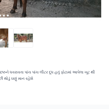
રુને ધવરાવતા પાંચ પાંચ લીટર દૂધ હતું ફોટામાં આપેલા ખૂટ થી 
થોડું ઘણું માન રહેશે