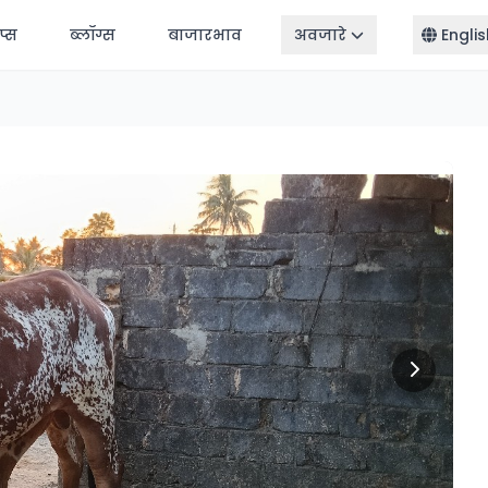
ॅप्स
ब्लॉग्स
बाजारभाव
अवजारे
Englis