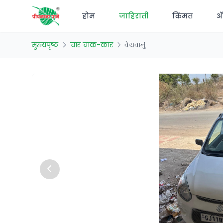
होम
जाहिराती
किंमत
अ‍
मुख्यपृष्ठ
चार चाक-कार
વેચવાનું