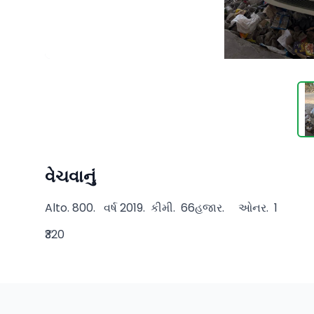
વેચવાનું
Alto. 800.   વર્ષ 2019.  કીમી.  66હજાર.     ઓનર.  1
₹320