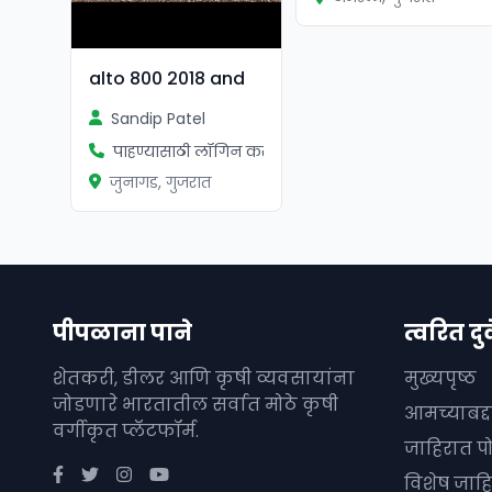
alto 800 2018 and
Sandip Patel
पाहण्यासाठी लॉगिन करा
जुनागड, गुजरात
पीपळाना पाने
त्वरित दुव
शेतकरी, डीलर आणि कृषी व्यवसायांना
मुख्यपृष्ठ
जोडणारे भारतातील सर्वात मोठे कृषी
आमच्याबद्
वर्गीकृत प्लॅटफॉर्म.
जाहिरात प
विशेष जाहि