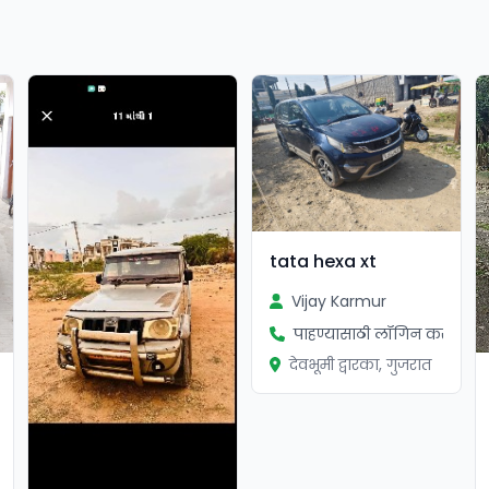
tata hexa xt
Vijay Karmur
पाहण्यासाठी लॉगिन करा
देवभूमी द्वारका, गुजरात
ा