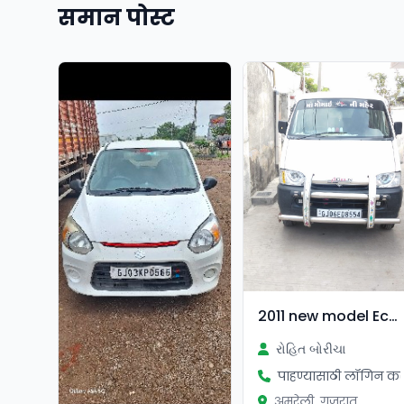
समान पोस्ट
सत्यापित
2011 new model Eco gadi
રોહિત બોરીચા
पाहण्यासाठी लॉगिन कर
अमरेली, गुजरात