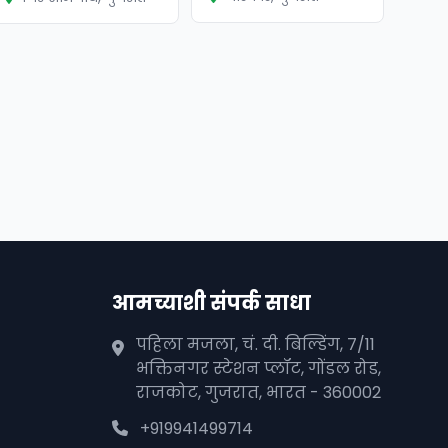
आमच्याशी संपर्क साधा
पहिला मजला, चं. दी. बिल्डिंग, 7/11
भक्तिनगर स्टेशन प्लॉट, गोंडल रोड,
राजकोट, गुजरात, भारत - 360002
+919941499714