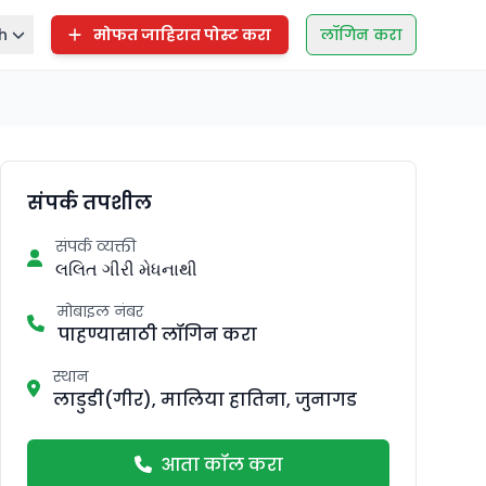
h
मोफत जाहिरात पोस्ट करा
लॉगिन करा
संपर्क तपशील
संपर्क व्यक्ती
લલિત ગીરી મેધનાથી
मोबाइल नंबर
पाहण्यासाठी लॉगिन करा
स्थान
लाडुडी(गीर), मालिया हातिना, जुनागड
आता कॉल करा