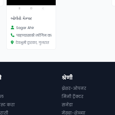
બોલેરો કેમ્પર
Sagar Ahir
पाहण्यासाठी लॉगिन करा
देवभूमी द्वारका, गुजरात
े
श्रेणी
थ्रेशर-ओपनर
दल
मिनी ट्रॅक्टर
ोस्ट करा
सनेडा
राती
मेंढ्या-शेळ्या