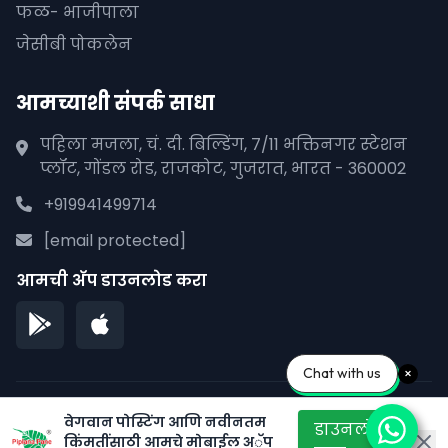
फळ- भाजीपाला
जेसीबी पोकलेन
आमच्याशी संपर्क साधा
पहिला मजला, चं. दी. बिल्डिंग, 7/11 भक्तिनगर स्टेशन
प्लॉट, गोंडल रोड, राजकोट, गुजरात, भारत - 360002
+919941499714
[email protected]
आमची अ‍ॅप डाउनलोड करा
Chat with us
© 2026 पीपळाना पाने. सर्व हक्क राखीव.
वेगवान पोस्टिंग आणि नवीनतम
डाउनलोड
किंमतींसाठी आमचे मोबाईल अॅप