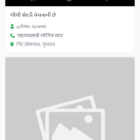
લીલી શેરડી વેચવાની છે
હરીભાઇ ચૃડાસમા
पाहण्यासाठी लॉगिन करा
गिर सोमनाथ, गुजरात