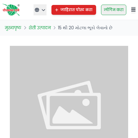
जाहिरात पोस्ट करा
लॉगिन करा
मुख्यपृष्ठ
शेती उत्पादन
15 થી 20 મોટલા ભૂકો લેવાનો છે