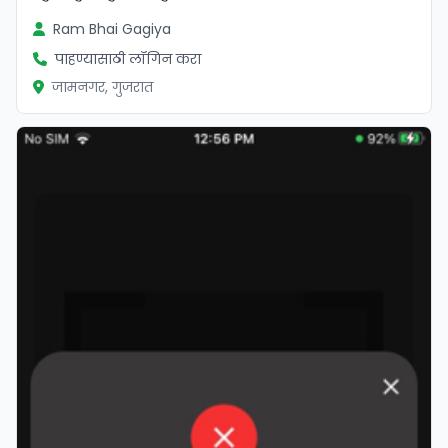
Ram Bhai Gagiya
पाहण्यासाठी लॉगिन करा
जामनगर, गुजरात