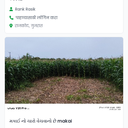
Rank Rasik
पाहण्यासाठी लॉगिन करा
राजकोट, गुजरात
મકાઈ નો ચારો વેચવાનો છે makai