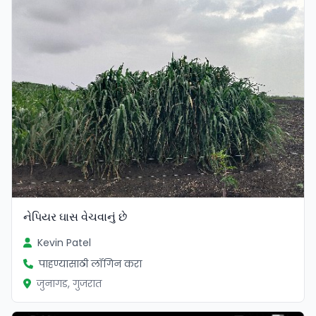
નેપિયર ઘાસ વેચવાનું છે
Kevin Patel
पाहण्यासाठी लॉगिन करा
जुनागड, गुजरात