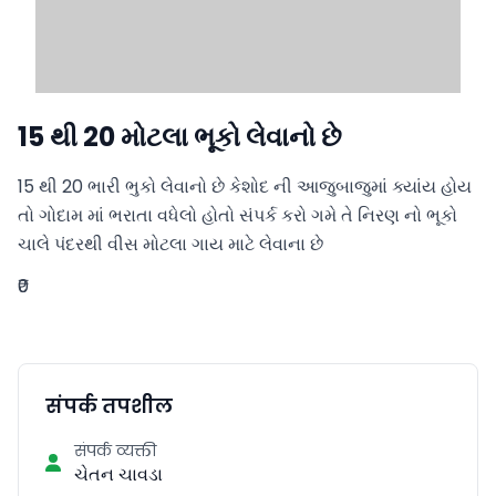
15 થી 20 મોટલા ભૂકો લેવાનો છે
15 થી 20 ભારી ભુકો લેવાનો છે કેશોદ ની આજુબાજુમાં ક્યાંય હોય 
તો ગોદામ માં ભરાતા વધેલો હોતો સંપર્ક કરો ગમે તે નિરણ નો ભૂકો 
ચાલે પંદરથી વીસ મોટલા ગાય માટે લેવાના છે
₹0
संपर्क तपशील
संपर्क व्यक्ती
ચેતન ચાવડા