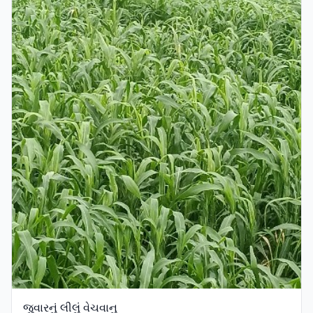
જુવારનું લીલું વેચવાનુ