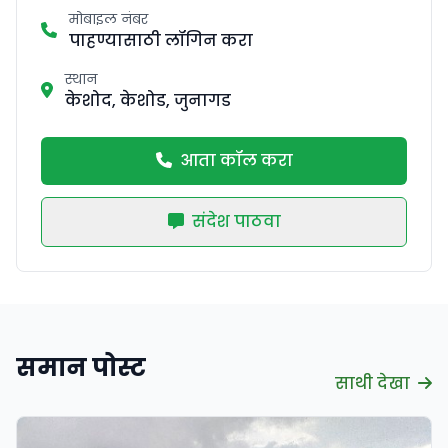
मोबाइल नंबर
पाहण्यासाठी लॉगिन करा
स्थान
केशोद, केशोड, जुनागड
आता कॉल करा
संदेश पाठवा
समान पोस्ट
साथी देखा