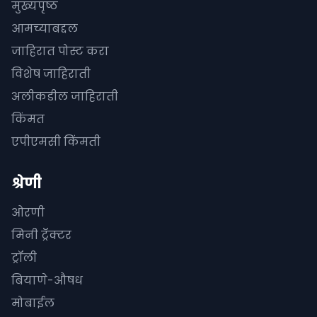
मुख्यपृष्ठ
आमच्याबद्दल
जाहिरात पोस्ट करा
विशेष जाहिराती
अलीकडील जाहिराती
किंमत
एपीएमसी किंमती
श्रेणी
ओरणी
मिनी ट्रॅक्टर
ट्रॉली
बियाणे-औषध
मोबाईल