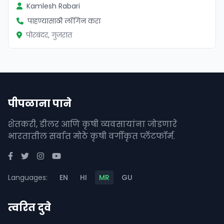
Kamlesh Rabari
पाहण्यासाठी लॉगिन करा
पोरबंदर, गुजरात
पीपळाना पाने
शेतकरी, डीलर आणि कृषी व्यवसायांना जोडणारे
भारतातील सर्वात मोठे कृषी वर्गीकृत प्लॅटफॉर्म.
Languages:
EN
HI
MR
GU
त्वरित दुवे