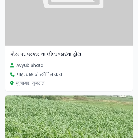
કોય પર પરકાર ના લીલા જાદવા હોય
Ayyub Bhata
पाहण्यासाठी लॉगिन करा
जुनागड, गुजरात