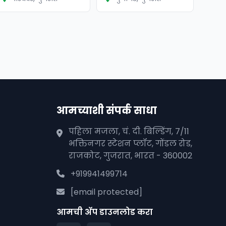
आमच्याशी संपर्क साधा
पहिला मजला, चं. दी. बिल्डिंग, 7/11
भक्तिनगर स्टेशन प्लॉट, गोंडल रोड,
राजकोट, गुजरात, भारत - 360002
+919941499714
[email protected]
आमची अ‍ॅप डाउनलोड करा