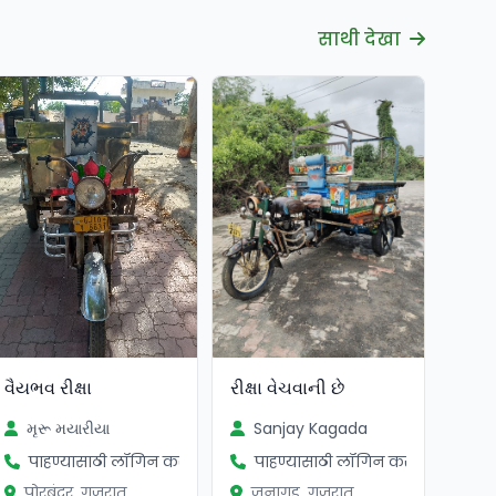
साथी देखा
વૈયભવ રીક્ષા
રીક્ષા વેચવાની છે
મૃરૂ મયારીયા
Sanjay Kagada
पाहण्यासाठी लॉगिन करा
पाहण्यासाठी लॉगिन करा
पोरबंदर, गुजरात
जुनागड, गुजरात