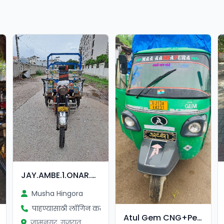
JAY.AMBE.1.ONAR.2018.MODAL.1.25.000
Musha Hingora
पाहण्यासाठी लॉगिन करा
Atul Gem CNG+Petrol રીક્ષા વેચવાની છે.
जामनगर, गुजरात