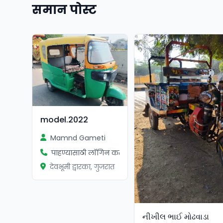
समान पोस्ट
model.2022
Mamnd Gameti
पाहण्यासाठी लॉगिन करा
देवभूमी द्वारका, गुजरात
નીખીલ ભાઈ મોઢવાડા