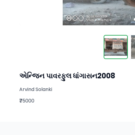
એન્જિન પાવરફુલ ધાંગાસન2008
Arvind Solanki
₹75000