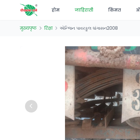
होम
जाहिराती
किंमत
अ‍
मुख्यपृष्ठ
रिक्षा
એન્જિન પાવરફુલ ધાંગાસન2008