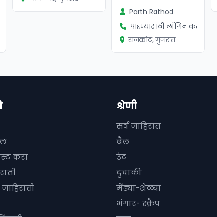
Parth Rathod
पाहण्यासाठी लॉगिन करा
ा
राजकोट, गुजरात
े
श्रेणी
सर्व जाहिरात
दल
बैल
ोस्ट करा
उंट
राती
दुचाकी
जाहिराती
मेंढ्या-शेळ्या
भंगार- स्क्रैप