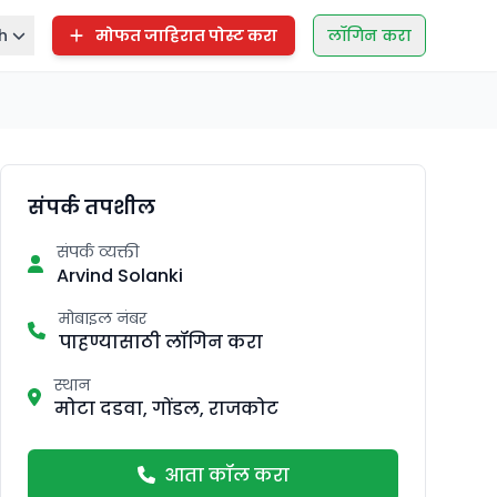
h
मोफत जाहिरात पोस्ट करा
लॉगिन करा
संपर्क तपशील
संपर्क व्यक्ती
Arvind Solanki
मोबाइल नंबर
पाहण्यासाठी लॉगिन करा
स्थान
मोटा दडवा, गोंडल, राजकोट
आता कॉल करा