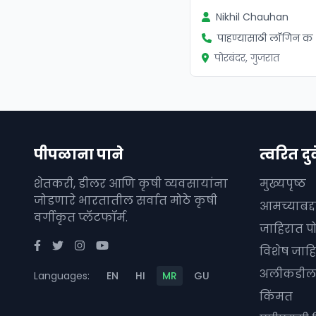
Nikhil Chauhan
पाहण्यासाठी लॉगिन कर
पोरबंदर, गुजरात
पीपळाना पाने
त्वरित दुव
शेतकरी, डीलर आणि कृषी व्यवसायांना
मुख्यपृष्ठ
जोडणारे भारतातील सर्वात मोठे कृषी
आमच्याबद्
वर्गीकृत प्लॅटफॉर्म.
जाहिरात प
विशेष जाहि
अलीकडील 
Languages:
EN
HI
MR
GU
किंमत