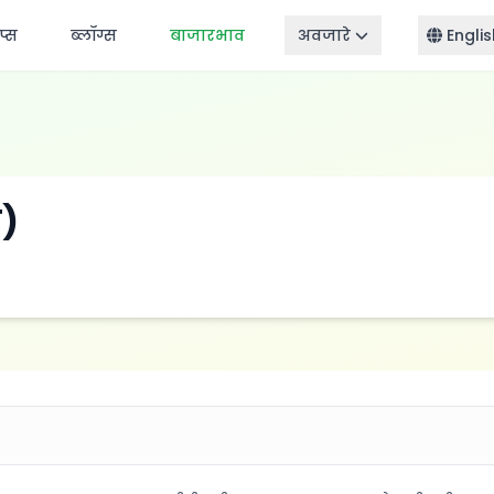
ॅप्स
ब्लॉग्स
बाजारभाव
अवजारे
Englis
ी)