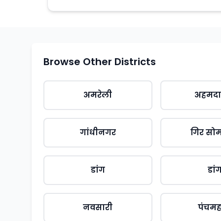
Browse Other Districts
अमरेली
अहमदा
गांधीनगर
गिर सो
डांग
डां
नवसारी
पंचम