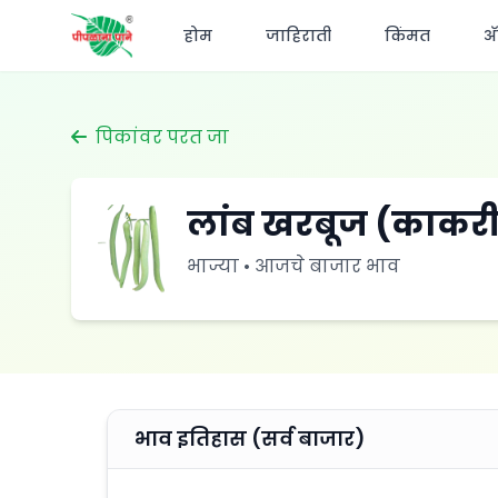
होम
जाहिराती
किंमत
अ‍
पिकांवर परत जा
लांब खरबूज (काकर
भाज्या • आजचे बाजार भाव
भाव इतिहास (सर्व बाजार)