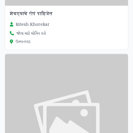
शेवग्याचे रोपं पाहिजेत
Ritesh Khorekar
જોવા માટે લોગિન કરો
ઉસ્માનબાદ