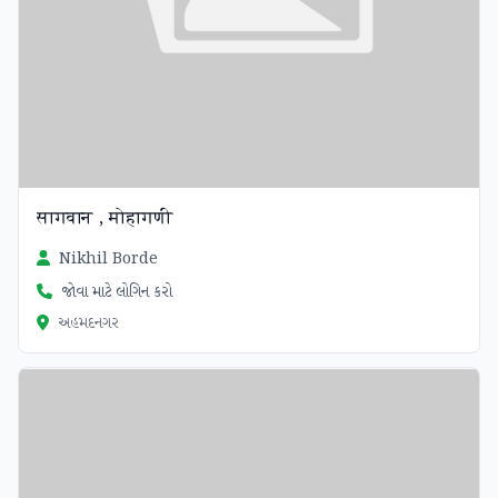
सागवान , मोहागणी
Nikhil Borde
જોવા માટે લોગિન કરો
અહમદનગર