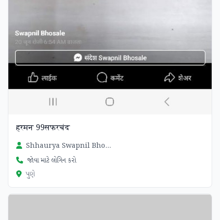
हरमन 99सफरचंद
Shhaurya Swapnil Bhosale
જોવા માટે લોગિન કરો
પુણે