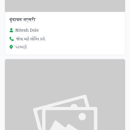
वृंदावन नर्सरी
Nitesh Dole
જોવા માટે લોગિન કરો
પરભણી