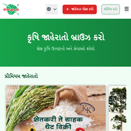
જાહેરાત પોસ્ટ કરો
લૉગિન કરો
કૃષિ જાહેરાતો બ્રાઉઝ કરો
શ્રેષ્ઠ કૃષિ ઉત્પાદનો અને સેવાઓ શોધો
પ્રીમિયમ જાહેરાતો