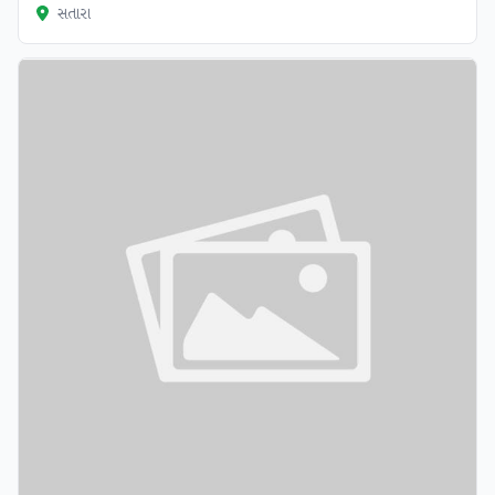
સતારા