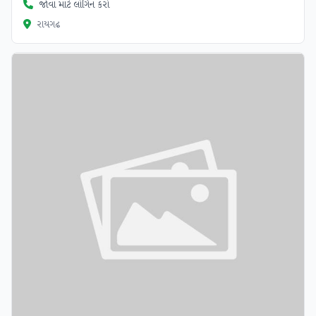
જોવા માટે લોગિન કરો
રાયગઢ