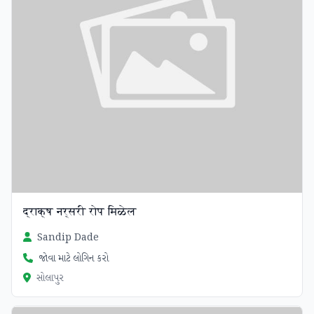
द्राक्ष नर्सरी रोप मिळेल
Sandip Dade
જોવા માટે લોગિન કરો
સોલાપુર