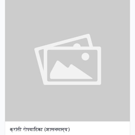
क्रांती रोपवाटिका (शासनमान्य)