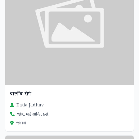
दालींब रोपे
Datta Jadhav
જોવા માટે લોગિન કરો
જાલના