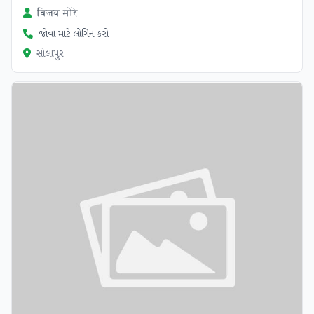
विजय मोरे
જોવા માટે લોગિન કરો
સોલાપુર