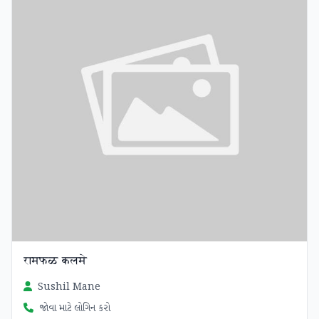
रामफळ कलमे
Sushil Mane
જોવા માટે લોગિન કરો