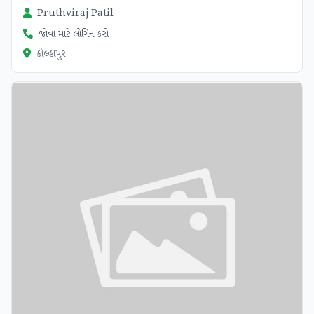
Pruthviraj Patil
જોવા માટે લોગિન કરો
કોલ્હાપુર