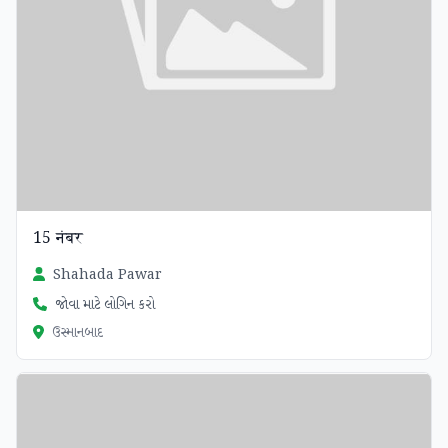
15 नंबर
Shahada Pawar
જોવા માટે લોગિન કરો
ઉસ્માનબાદ