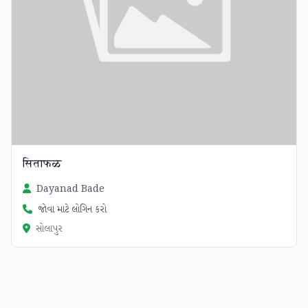
सिताफळ
Dayanad Bade
જોવા માટે લોગિન કરો
સોલાપુર