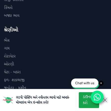
કિંમતો
બજાર ભાવ
શ્રેણીઓ
ભેંસ
ગાય
રોટાવેટર
ઓરણી
ઘેટા - બકરા
ફળ- શાકભાજી
Chat with us
જનરેટર - મશીન
ડાઉનલોડ
ઝડપી પોસ્ટિંગ અને નવીનતમ ભાવો માટે અમારું
અમારો સંપર્ક કરો
મોબાઇલ એપ ઇન્સ્ટોલ કરો!
કરો