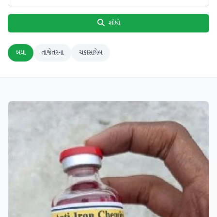
શોધો
બધા
તાજેતરના
ચકાસાયેલ