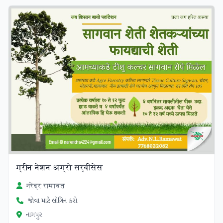
ग्रीन नेशन अग्रो सर्वीसेस
नरेंद्र रामावत
જોવા માટે લોગિન કરો
નાગપુર