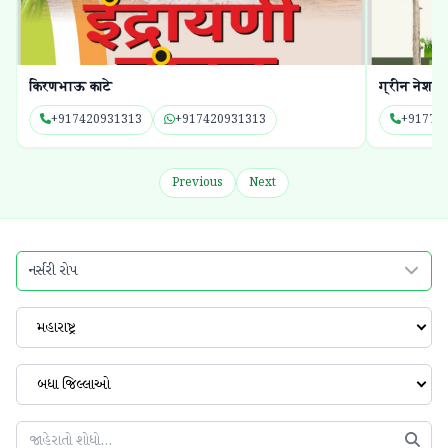
किरणभाऊ काटे
ग्रीन नेशन 
+917420931313
+917420931313
+91776
Previous
Next
નર્સરી રોપ
મહારાષ્ટ્ર
બધા જિલ્લાઓ