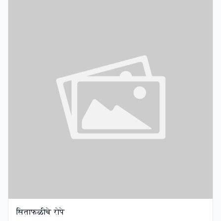
सिताफळीचे रोपे