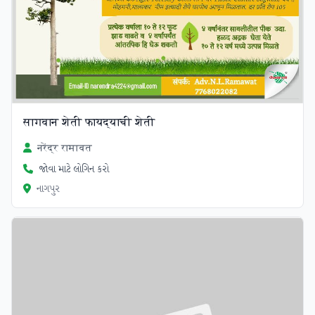
सागवान शेती फायद्याची शेती
नरेंद्र रामावत
જોવા માટે લોગિન કરો
નાગપુર