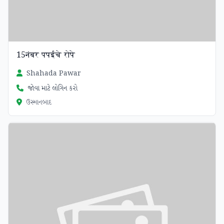
15नंबर पपईचे रोपे
Shahada Pawar
જોવા માટે લોગિન કરો
ઉસ્માનબાદ