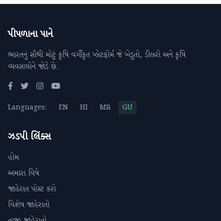
પીપળાના પાને
ભારતનું સૌથી મોટું કૃષિ વર્ગીકૃત પ્લેટફોર્મ જે ખેડૂતો, ડીલરો અને કૃષિ
વ્યવસાયોને જોડે છે.
Languages:
EN
HI
MR
GU
ઝડપી લિંક્સ
હોમ
અમારા વિષે
જાહેરાત પોસ્ટ કરો
વિશેષ જાહેરાતો
તાજી જાહેરાતો