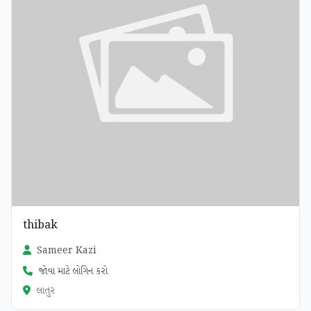
thibak
Sameer Kazi
જોવા માટે લોગિન કરો
લાતુર