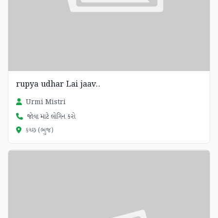
rupya udhar Lai jaav..
Urmi Mistri
જોવા માટે લોગિન કરો
કચ્છ (ભુજ)