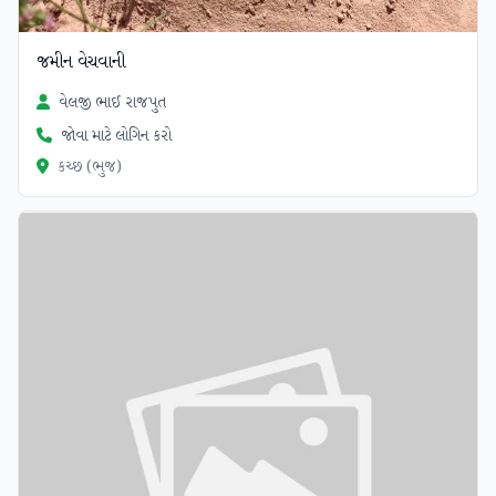
જમીન વેચવાની
વેલજી ભાઈ રાજપુત
જોવા માટે લોગિન કરો
કચ્છ (ભુજ)