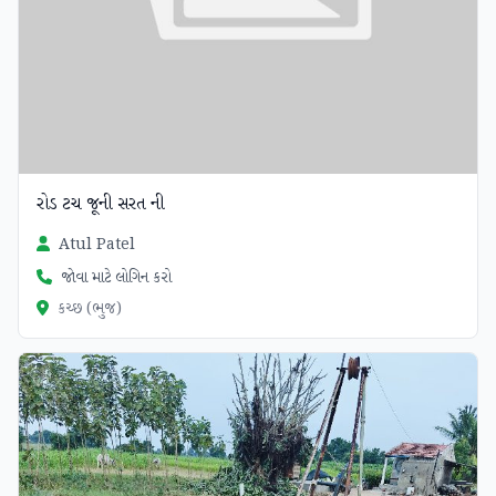
રોડ ટચ જૂની સરત ની
Atul Patel
જોવા માટે લોગિન કરો
કચ્છ (ભુજ)