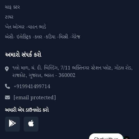
ચાફ ક્ટર
ટાયર
ખેત ઓઝાર -વાહન ભાડે
એસી- ઇલેક્ટ્રિક -કલર -કડિયા -મિસ્ત્રી -ગેરેજ
અમારો સંપર્ક કરો
૧લો માળ, ચં. દી. બિલ્ડિંગ, 7/11 ભક્તિનગર સ્ટેશન પ્લોટ, ગોંડલ રોડ,
રાજકોટ, ગુજરાત, ભારત - 360002
+919941499714
[email protected]
અમારી એપ ડાઉનલોડ કરો