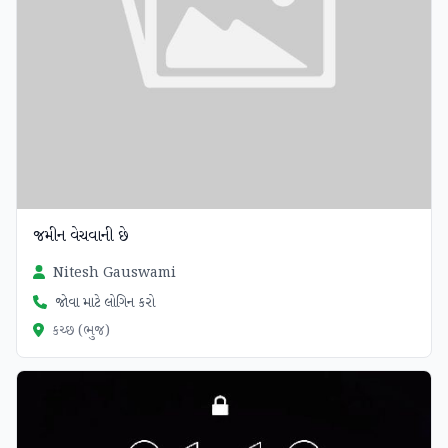
જમીન વેચવાની છે
Nitesh Gauswami
જોવા માટે લોગિન કરો
કચ્છ (ભુજ)