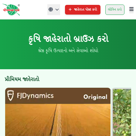
જાહેરાત પોસ્ટ કરો
લૉગિન કરો
કૃષિ જાહેરાતો બ્રાઉઝ કરો
શ્રેષ્ઠ કૃષિ ઉત્પાદનો અને સેવાઓ શોધો
પ્રીમિયમ જાહેરાતો