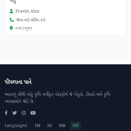
ગાડું
Pravin Ahir
જોવા માટે લોગિન કરો
કચ્છ (ભુજ)
પીપળાના પાને
ભારતનું સૌથી મોટું કૃષિ વર્ગીકૃત પ્લેટફોર્મ જે ખેડૂતો, ડીલરો અને કૃષિ
વ્યવસાયોને જોડે છે.
Languages:
EN
HI
MR
GU