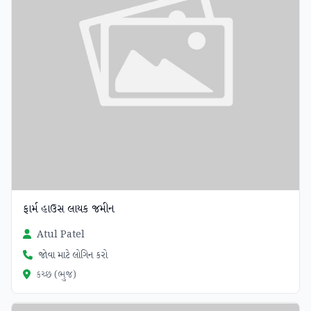
ફાર્મ હાઉસ લાયક જમીન
Atul Patel
જોવા માટે લોગિન કરો
કચ્છ (ભુજ)