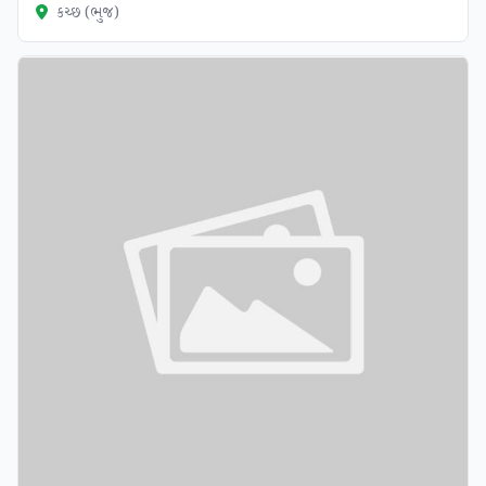
કચ્છ (ભુજ)