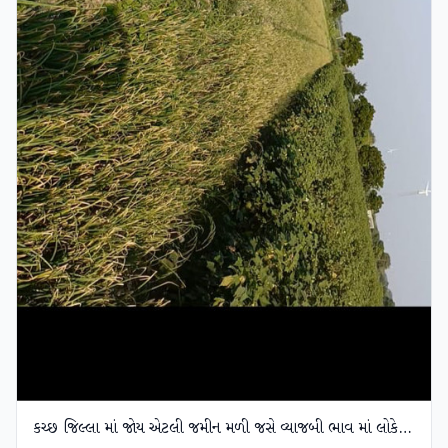
કચ્છ જિલ્લા માં જોય એટલી જમીન મળી જસે વ્યાજબી ભાવ માં લોકેશન વાળી