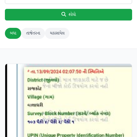
શોધો
બધા
તાજેતરના
ચકાસાયેલ