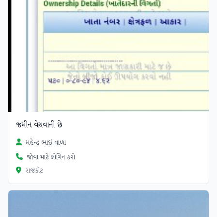
જમીન વેચવાની છે
મહેન્દ્ર ભાઈ વાળા
જોવા માટે લોગિન કરો
રાજકોટ