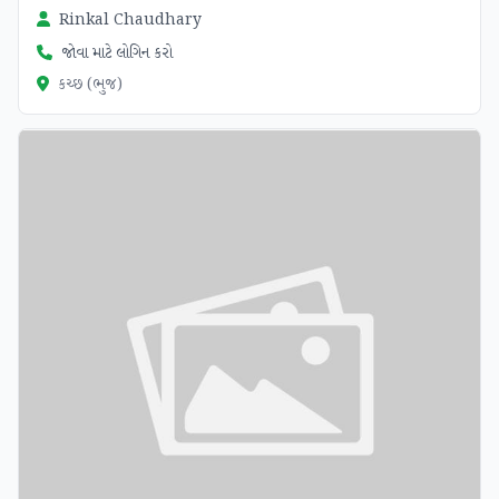
Rinkal Chaudhary
જોવા માટે લોગિન કરો
કચ્છ (ભુજ)