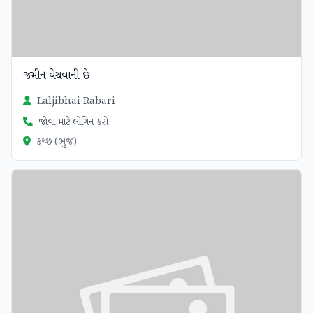
જમીન વેચવાની છે
Laljibhai Rabari
જોવા માટે લોગિન કરો
કચ્છ (ભુજ)