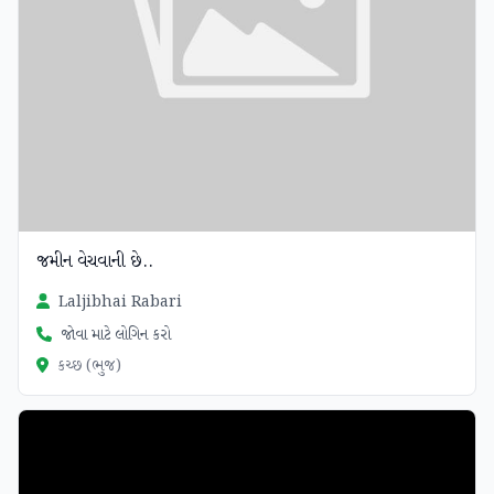
જમીન વેચવાની છે..
Laljibhai Rabari
જોવા માટે લોગિન કરો
કચ્છ (ભુજ)