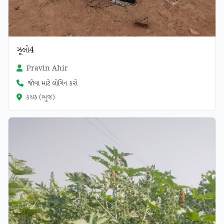
ઝૂલો4
Pravin Ahir
જોવા માટે લોગિન કરો
કચ્છ (ભુજ)