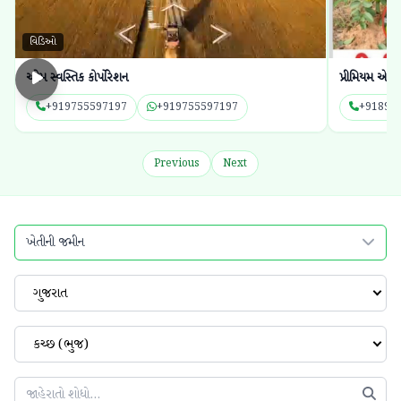
પ્રીમિયમ એગ્રોટેક કંપની
શિવ લહેરી રિ
+918980217383
+918980217383
+91987
Previous
Next
ખેતીની જમીન
ગુજરાત
કચ્છ (ભુજ)