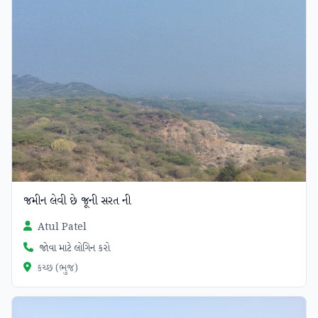
જમીન લેવી છે જૂની સરત ની
Atul Patel
જોવા માટે લોગિન કરો
કચ્છ (ભુજ)