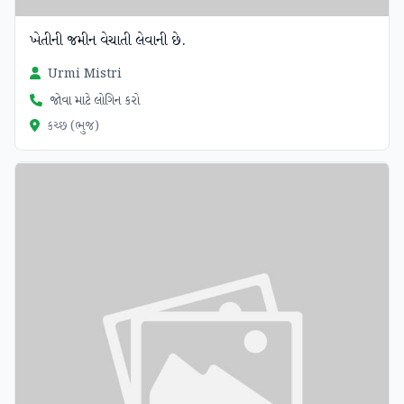
ખેતીની જમીન વેચાતી લેવાની છે.
Urmi Mistri
જોવા માટે લોગિન કરો
કચ્છ (ભુજ)