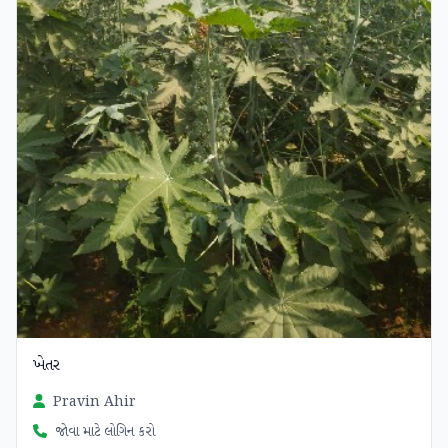
ખેતર
Pravin Ahir
જોવા માટે લોગિન કરો