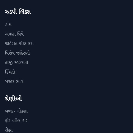
ઝડપી લિંક્સ
હોમ
અમારા વિષે
જાહેરાત પોસ્ટ કરો
વિશેષ જાહેરાતો
તાજી જાહેરાતો
કિંમતો
બજાર ભાવ
શ્રેણીઓ
બળદ- ગોઢલા
ફોર વ્હીલ-કાર
રીક્ષા