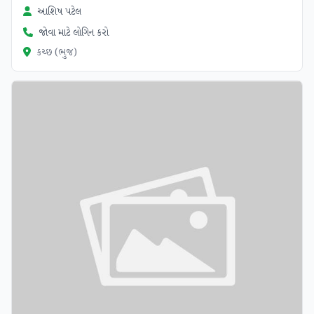
આશિષ પટેલ
જોવા માટે લોગિન કરો
કચ્છ (ભુજ)