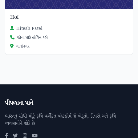
Hof
Hitesh Patel
જોવા માટે લોગિન કરો
ગાંધીનગર
પીપળાના પાને
ભારતનું સૌથી મોટું કૃષિ વર્ગીકૃત પ્લેટફોર્મ જે ખેડૂતો, ડીલરો અને કૃષિ
વ્યવસાયોને જોડે છે.