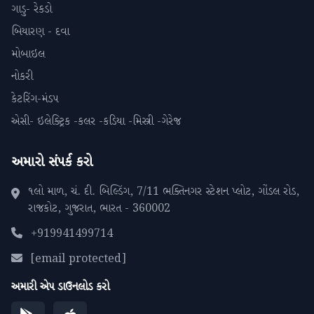
ગાડુ- રેકડો
બિયારણ - દવા
મોબાઇલ
નોકરી
કેટરિંગ-મંડપ
એસી- ઇલેક્ટ્રિક -કલર -કડિયા -મિસ્ત્રી -ગેરેજ
અમારો સંપર્ક કરો
૧લો માળ, ચં. દી. બિલ્ડિંગ, 7/11 ભક્તિનગર સ્ટેશન પ્લોટ, ગોંડલ રોડ,
રાજકોટ, ગુજરાત, ભારત - 360002
+919941499714
[email protected]
અમારી એપ ડાઉનલોડ કરો