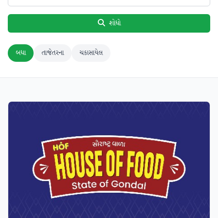
શોધો
બધા
તાજેતરના
ચકાસાયેલ