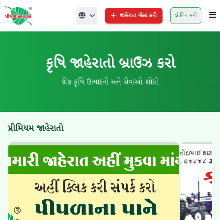
જાહેરાત પોસ્ટ કરો
લૉગિન કરો
કૃષિ જાહેરાતો બ્રાઉઝ કરો
શ્રેષ્ઠ કૃષિ ઉત્પાદનો અને સેવાઓ શોધો
પ્રીમિયમ જાહેરાતો