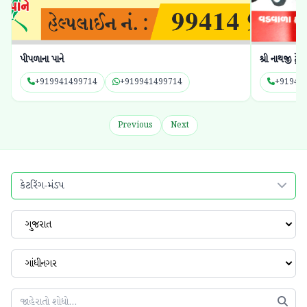
પીપળાના પાને
શ્રી નાથજી ટ્રેકટ
+919941499714
+919941499714
+91948
Previous
Next
કેટરિંગ-મંડપ
ગુજરાત
ગાંધીનગર