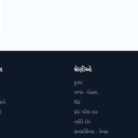
સ
શ્રેણીઓ
કુતરા
બળદ- ગોઢલા
કરો
ઊંટ
ો
ફોર વ્હીલ-કાર
નર્સરી રોપ
સબમર્સિબલ - કેબલ