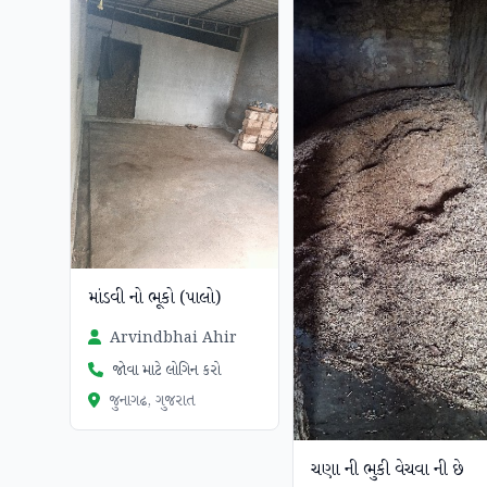
માંડવી નો ભૂકો (પાલો)
Arvindbhai Ahir
જોવા માટે લોગિન કરો
જુનાગઢ, ગુજરાત
ચણા ની ભુકી વેચવા ની છે