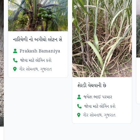
નારિયેળી નો બગીચો લોટન સે
Prakash Bamaniya
જોવા માટે લોગિન કરો
ગીર સોમનાથ, ગુજરાત
શેરડી વેચવાની છે
જયેશ ભાઈ પરમાર
જોવા માટે લોગિન કરો
ગીર સોમનાથ, ગુજરાત