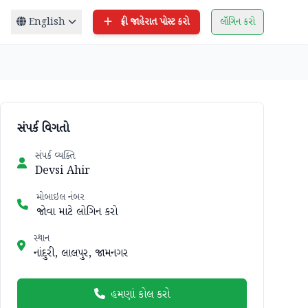
English
ફ્રી જાહેરાત પોસ્ટ કરો
લૉગિન કરો
સંપર્ક વિગતો
સંપર્ક વ્યક્તિ
Devsi Ahir
મોબાઇલ નંબર
જોવા માટે લોગિન કરો
સ્થાન
નાંદુરી, લાલપુર, જામનગર
હમણાં કોલ કરો