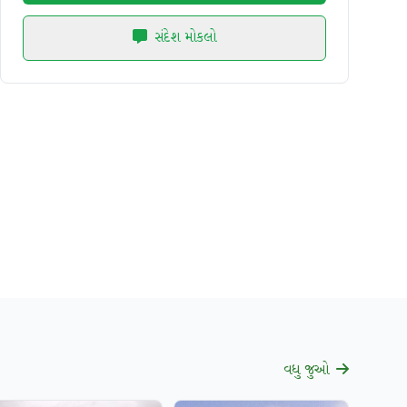
સંદેશ મોકલો
વધુ જુઓ