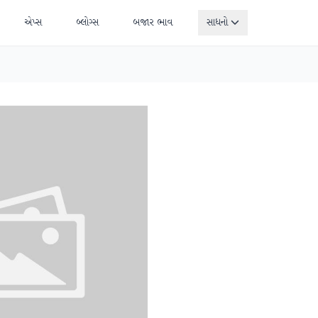
એપ્સ
બ્લોગ્સ
બજાર ભાવ
સાધનો