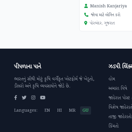
Manish Kanjariya
જોવા માટે લોગિન કરો
પોરબંદર, ગુજરાત
પીપળાના પાને
ઝડપી લિંક્
ભારતનું સૌથી મોટું કૃષિ વર્ગીકૃત પ્લેટફોર્મ જે ખેડૂતો,
હોમ
ડીલરો અને કૃષિ વ્યવસાયોને જોડે છે.
અમારા વિષે
જાહેરાત પોસ્ટ 
વિશેષ જાહેરાત
Languages:
EN
HI
MR
GU
તાજી જાહેરાતો
કિંમતો