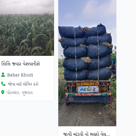
લિલિ જવાર વેશવાનીશે
Babar Khuti
જોવા માટે લોગિન કરો
પોરબંદર, ગુજરાત
જીવી માંડવી નો ભુક્કો વેચવાનો 250મણ