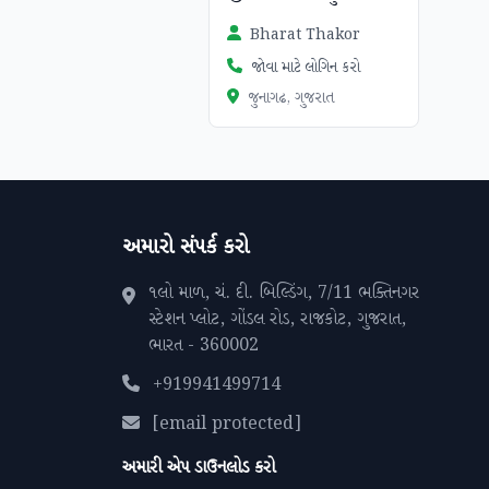
Bharat Thakor
જોવા માટે લોગિન કરો
જુનાગઢ, ગુજરાત
અમારો સંપર્ક કરો
૧લો માળ, ચં. દી. બિલ્ડિંગ, 7/11 ભક્તિનગર
સ્ટેશન પ્લોટ, ગોંડલ રોડ, રાજકોટ, ગુજરાત,
ભારત - 360002
+919941499714
[email protected]
અમારી એપ ડાઉનલોડ કરો