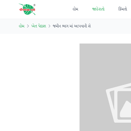
હોમ
જાહેરાતો
કિંમતો
હોમ
ખેત પેદાશ
જમીન ભાગ માં આપવાની સે