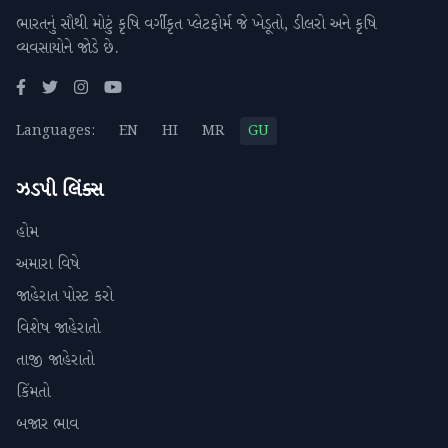
ભારતનું સૌથી મોટું કૃષિ વર્ગીકૃત પ્લેટફોર્મ જે ખેડૂતો, ડીલરો અને કૃષિ
વ્યવસાયોને જોડે છે.
Languages:
EN
HI
MR
GU
ઝડપી લિંક્સ
હોમ
અમારા વિષે
જાહેરાત પોસ્ટ કરો
વિશેષ જાહેરાતો
તાજી જાહેરાતો
કિંમતો
બજાર ભાવ