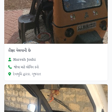
રીક્ષા વેચવાની છે
Naresh Joshi
જોવા માટે લોગિન કરો
દેવભુમિ દ્વારકા, ગુજરાત