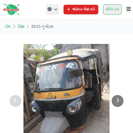
જાહેરાત પોસ્ટ કરો
લૉગિન કરો
હોમ
રીક્ષા
2013 નું મોડલ