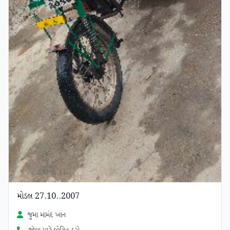
મોડલ 27.10..2007
જુમા મામંદ ખાન