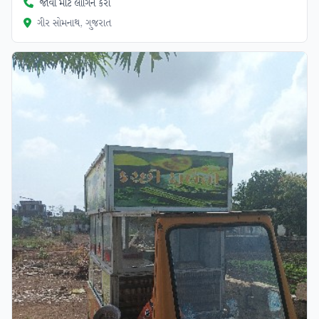
જોવા માટે લોગિન કરો
ગીર સોમનાથ, ગુજરાત