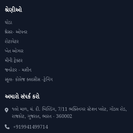
શ્રેણીઓ
ઘોડા
થ્રેસર- ઓપનર
રોટાવેટર
ખેત ઓઝાર
મીની ટ્રેક્ટર
જનરેટર - મશીન
સ્કૂલ- કોલેજ ક્લાસીસ -ટ્રેનિંગ
અમારો સંપર્ક કરો
૧લો માળ, ચં. દી. બિલ્ડિંગ, 7/11 ભક્તિનગર સ્ટેશન પ્લોટ, ગોંડલ રોડ,
રાજકોટ, ગુજરાત, ભારત - 360002
+919941499714