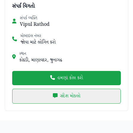
સંપર્ક વિગતો
સંપર્ક વ્યક્તિ
Vipul Rathod
મોબાઇલ નંબર
જોવા માટે લોગિન કરો
સ્થાન
કોઠડી, માણાવદર, જુનાગઢ
હમણાં કોલ કરો
સંદેશ મોકલો