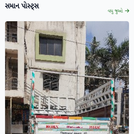
સમાન પોસ્ટ્સ
વધુ જુઓ