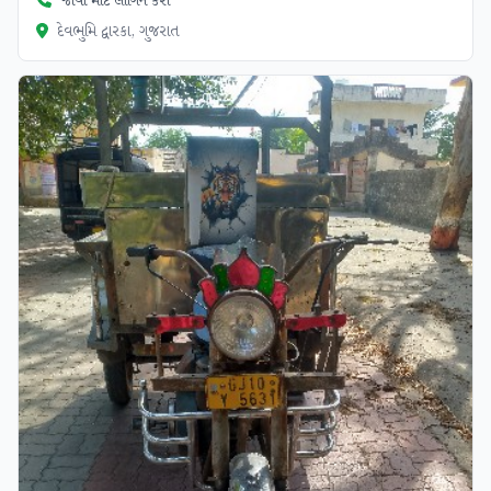
જોવા માટે લોગિન કરો
દેવભુમિ દ્વારકા, ગુજરાત