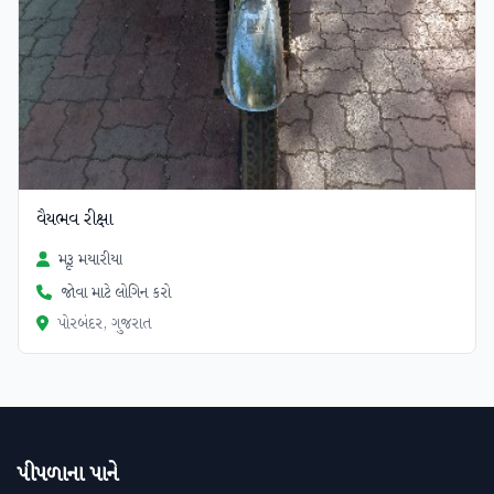
વૈયભવ રીક્ષા
મૃરૂ મયારીયા
જોવા માટે લોગિન કરો
પોરબંદર, ગુજરાત
પીપળાના પાને