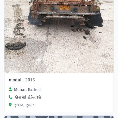
modal...2016
Mohan Rathod
જોવા માટે લોગિન કરો
જુનાગઢ, ગુજરાત