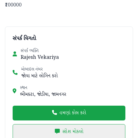
₹100000
સંપર્ક વિગતો
સંપર્ક વ્યક્તિ
Rajesh Vekariya
મોબાઇલ નંબર
જોવા માટે લોગિન કરો
સ્થાન
ભીમકટા, જોડીયા, જામનગર
હમણાં કોલ કરો
સંદેશ મોકલો