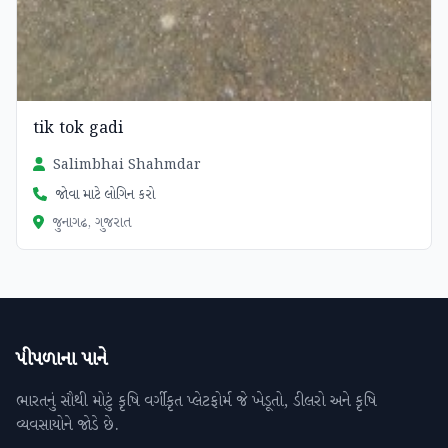
tik tok gadi
Salimbhai Shahmdar
જોવા માટે લોગિન કરો
જુનાગઢ, ગુજરાત
પીપળાના પાને
ભારતનું સૌથી મોટું કૃષિ વર્ગીકૃત પ્લેટફોર્મ જે ખેડૂતો, ડીલરો અને કૃષિ
વ્યવસાયોને જોડે છે.