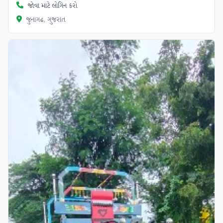
જોવા માટે લોગિન કરો
જુનાગઢ, ગુજરાત