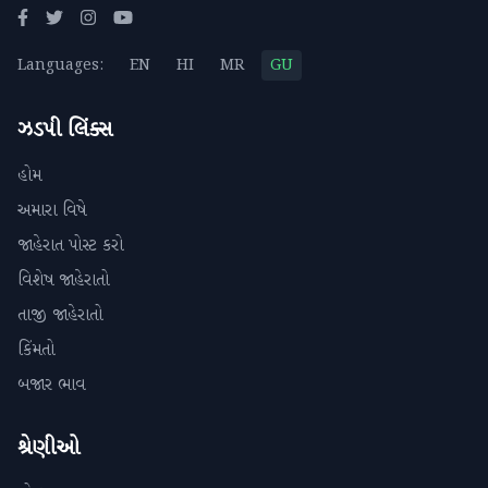
Languages:
EN
HI
MR
GU
ઝડપી લિંક્સ
હોમ
અમારા વિષે
જાહેરાત પોસ્ટ કરો
વિશેષ જાહેરાતો
તાજી જાહેરાતો
કિંમતો
બજાર ભાવ
શ્રેણીઓ