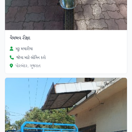
વૈયભવ રીક્ષા
મૃરૂ મયારીયા
જોવા માટે લોગિન કરો
પોરબંદર, ગુજરાત