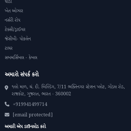
ઘોડા
ખેત ઓઝાર
નર્સરી રોપ
ટેક્સી/ડ્રાઈવર
જેસીબી- પોકલેન
ટાયર
સબમર્સિબલ - કેબલ
અમારો સંપર્ક કરો
૧લો માળ, ચં. દી. બિલ્ડિંગ, 7/11 ભક્તિનગર સ્ટેશન પ્લોટ, ગોંડલ રોડ,
રાજકોટ, ગુજરાત, ભારત - 360002
+919941499714
[email protected]
અમારી એપ ડાઉનલોડ કરો