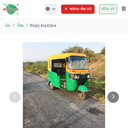
જાહેરાત પોસ્ટ કરો
લૉગિન કરો
હોમ
રીક્ષા
Bajaj maxima