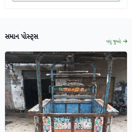
સમાન પોસ્ટ્સ
વધુ જુઓ