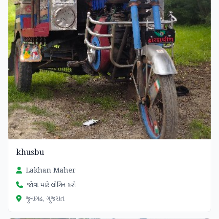
khusbu
Lakhan Maher
જોવા માટે લોગિન કરો
જુનાગઢ, ગુજરાત