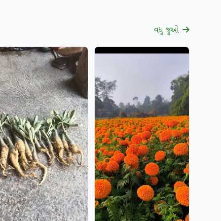
વધુ જુઓ
ચકાસાયેલ