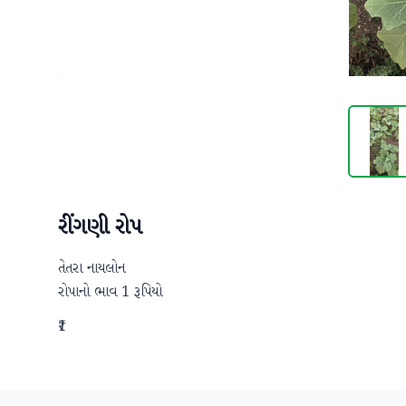
રીંગણી રોપ
તેતરા નાયલોન 

રોપાનો ભાવ 1 રૂપિયો
₹1