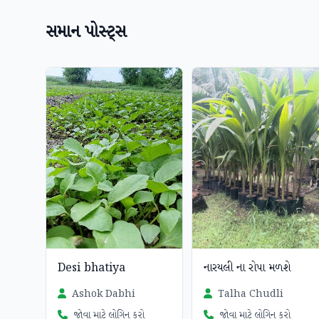
સમાન પોસ્ટ્સ
Desi bhatiya
નારયલી ના રોપા મળશે
Ashok Dabhi
Talha Chudli
જોવા માટે લોગિન કરો
જોવા માટે લોગિન કરો