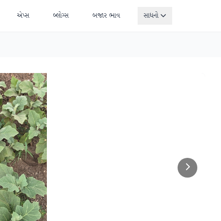
એપ્સ
બ્લોગ્સ
બજાર ભાવ
સાધનો