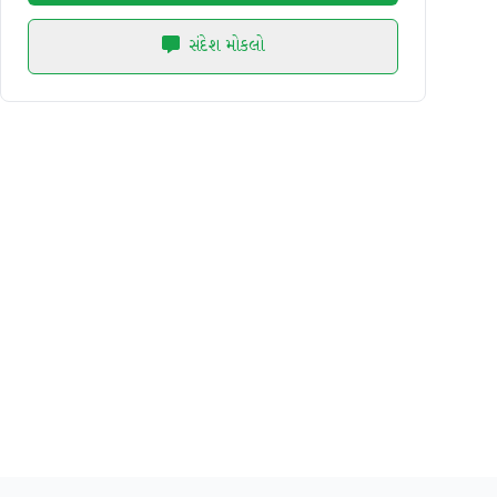
સંદેશ મોકલો