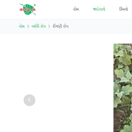
હોમ
જાહેરાતો
કિંમતો
હોમ
નર્સરી રોપ
રીંગણી રોપ