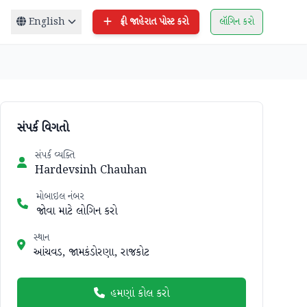
English
ફ્રી જાહેરાત પોસ્ટ કરો
લૉગિન કરો
સંપર્ક વિગતો
સંપર્ક વ્યક્તિ
Hardevsinh Chauhan
મોબાઇલ નંબર
જોવા માટે લોગિન કરો
સ્થાન
આંચવડ, જામકંડોરણા, રાજકોટ
હમણાં કોલ કરો