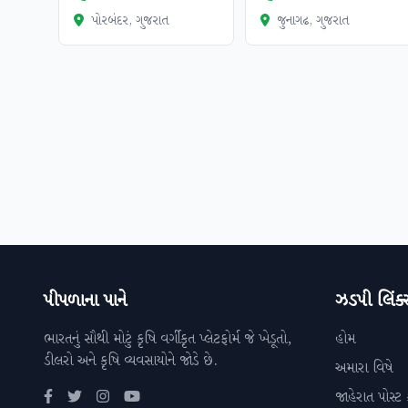
પોરબંદર, ગુજરાત
જુનાગઢ, ગુજરાત
પીપળાના પાને
ઝડપી લિંક્
ભારતનું સૌથી મોટું કૃષિ વર્ગીકૃત પ્લેટફોર્મ જે ખેડૂતો,
હોમ
ડીલરો અને કૃષિ વ્યવસાયોને જોડે છે.
અમારા વિષે
જાહેરાત પોસ્ટ 