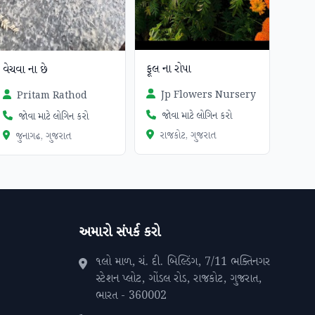
ફૂલ ના રોપા
વેચવા ના છે
Jp Flowers Nursery
Pritam Rathod
જોવા માટે લોગિન કરો
જોવા માટે લોગિન કરો
રાજકોટ, ગુજરાત
જુનાગઢ, ગુજરાત
અમારો સંપર્ક કરો
૧લો માળ, ચં. દી. બિલ્ડિંગ, 7/11 ભક્તિનગર
સ્ટેશન પ્લોટ, ગોંડલ રોડ, રાજકોટ, ગુજરાત,
ભારત - 360002