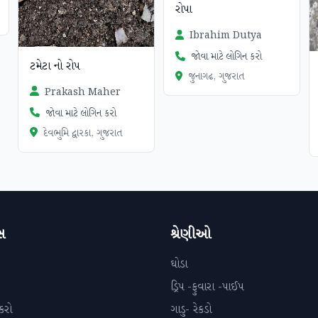
રોપા
Ibrahim Dutya
જોવા માટે લોગિન કરો
ટમેટા નો રોપ
જુનાગઢ, ગુજરાત
Prakash Maher
જોવા માટે લોગિન કરો
દેવભુમિ દ્વારકા, ગુજરાત
સ
શ્રેણીઓ
ઘોડા
ડ્રિપ -ફુવારા -પાઈપ
કરો
ગાડુ- રેકડો