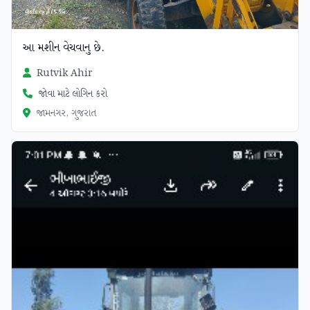
આ મશીન વેચવાનુ છે.
Rutvik Ahir
જોવા માટે લોગિન કરો
જામનગર, ગુજરાત