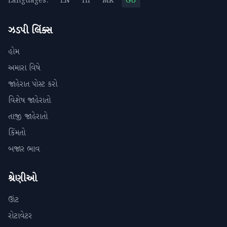
Languages:
EN
HI
MR
GU
ઝડપી લિંક્સ
હોમ
અમારા વિષે
જાહેરાત પોસ્ટ કરો
વિશેષ જાહેરાતો
તાજી જાહેરાતો
કિંમતો
બજાર ભાવ
શ્રેણીઓ
ઊંટ
રોટાવેટર