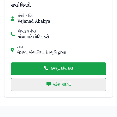
સંપર્ક વિગતો
સંપર્ક વ્યક્તિ
Vejanad Abaliya
મોબાઇલ નંબર
જોવા માટે લોગિન કરો
સ્થાન
બેરાજા, ખંભાળિયા, દેવભુમિ દ્વારકા
હમણાં કોલ કરો
સંદેશ મોકલો