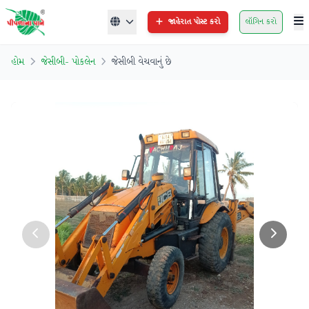
જાહેરાત પોસ્ટ કરો
લૉગિન કરો
હોમ
જેસીબી- પોકલેન
જેસીબી વેચવાનું છે