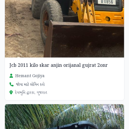
Jcb 2011 kilo skar anjin orijanal gujrat 2onr
Hemant Gojiya
જોવા માટે લોગિન કરો
દેવભુમિ દ્વારકા, ગુજરાત