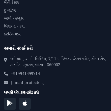
મીની ટ્રેક્ટર
ટુ વ્હીલર
મરઘાં - કબૂતર
બિયારણ - દવા
કેટરિંગ-મંડપ
અમારો સંપર્ક કરો
૧લો માળ, ચં. દી. બિલ્ડિંગ, 7/11 ભક્તિનગર સ્ટેશન પ્લોટ, ગોંડલ રોડ,
રાજકોટ, ગુજરાત, ભારત - 360002
+919941499714
[email protected]
અમારી એપ ડાઉનલોડ કરો