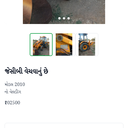
જેસીબી વેચવાનું છે
મોડલ 2010

નો વેલડીગ
₹102500