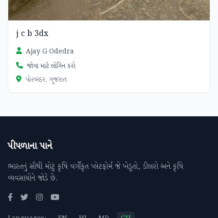
j c b 3dx
Ajay G Odedra
જોવા માટે લોગિન કરો
પોરબંદર, ગુજરાત
પીપળાના પાને
ભારતનું સૌથી મોટું કૃષિ વર્ગીકૃત પ્લેટફોર્મ જે ખેડૂતો, ડીલરો અને કૃષિ
વ્યવસાયોને જોડે છે.