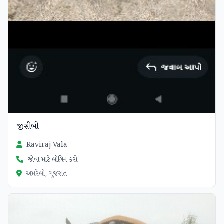
જીસીબી
Raviraj Vala
જોવા માટે લોગિન કરો
અમરેલી, ગુજરાત