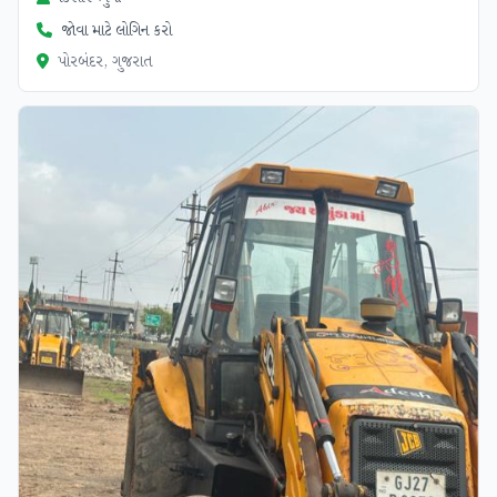
જોવા માટે લોગિન કરો
પોરબંદર, ગુજરાત