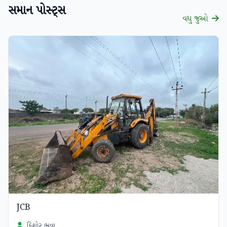
સમાન પોસ્ટ્સ
વધુ જુઓ
JCB
કિશોર ભુવા