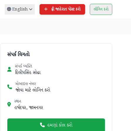
English
ફ્રી જાહેરાત પોસ્ટ કરો
લૉગિન કરો
સંપર્ક વિગતો
સંપર્ક વ્યક્તિ
દિલીપસિંહ સોઢા
મોબાઇલ નંબર
જોવા માટે લોગિન કરો
સ્થાન
હર્ષદપર, જામનગર
હમણાં કોલ કરો