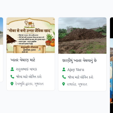
ખાતર વેચાણ માટે
છાણીયું ખાતર વેચવાનું છે
રાહુલભાઇ વાયડા
Ajay Varu
જોવા માટે લોગિન કરો
જોવા માટે લોગિન કરો
દેવભુમિ દ્વારકા, ગુજરાત
રાજકોટ, ગુજરાત