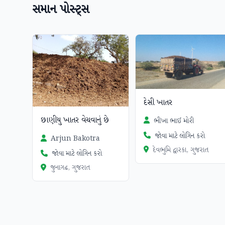
સમાન પોસ્ટ્સ
દેસી ખાતર
છાણીયુ ખાતર વેચવાનું છે
ભીખા ભાઈ મોરી
જોવા માટે લોગિન કરો
Arjun Bakotra
દેવભુમિ દ્વારકા, ગુજરાત
જોવા માટે લોગિન કરો
જુનાગઢ, ગુજરાત