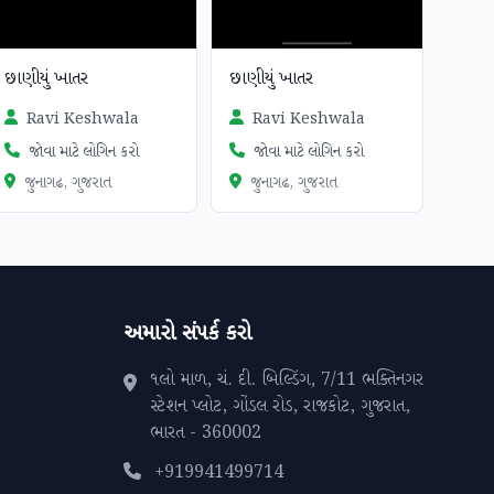
છાણીયું ખાતર
છાણીયું ખાતર
Ravi Keshwala
Ravi Keshwala
જોવા માટે લોગિન કરો
જોવા માટે લોગિન કરો
જુનાગઢ, ગુજરાત
જુનાગઢ, ગુજરાત
અમારો સંપર્ક કરો
૧લો માળ, ચં. દી. બિલ્ડિંગ, 7/11 ભક્તિનગર
સ્ટેશન પ્લોટ, ગોંડલ રોડ, રાજકોટ, ગુજરાત,
ભારત - 360002
+919941499714