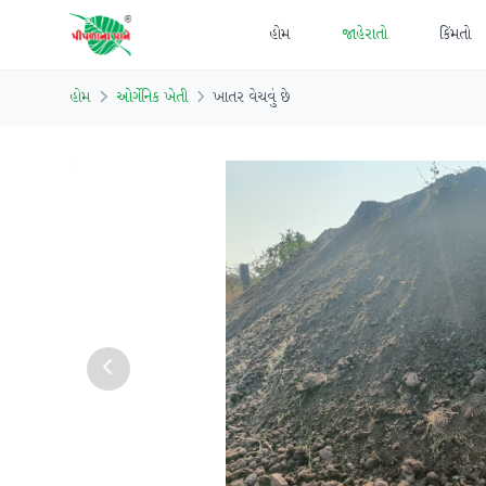
હોમ
જાહેરાતો
કિંમતો
હોમ
ઓર્ગેનિક ખેતી
ખાતર વેચવું છે