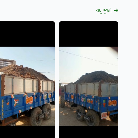
વધુ જુઓ