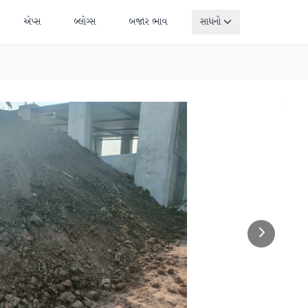
એપ્સ
બ્લોગ્સ
બજાર ભાવ
સાધનો