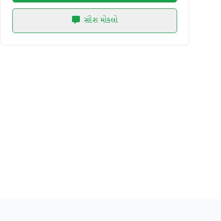
સંદેશ મોકલો