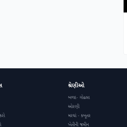
સ
શ્રેણીઓ
બળદ- ગોઢલા
ઓરણી
કરો
મરઘાં - કબૂતર
ો
ખેતીની જમીન