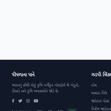
પીપળાના પાને
ઝડપી લિંક્
ભારતનું સૌથી મોટું કૃષિ વર્ગીકૃત પ્લેટફોર્મ જે ખેડૂતો,
હોમ
ડીલરો અને કૃષિ વ્યવસાયોને જોડે છે.
અમારા વિષે
જાહેરાત પોસ્ટ 
વિશેષ જાહેરાત