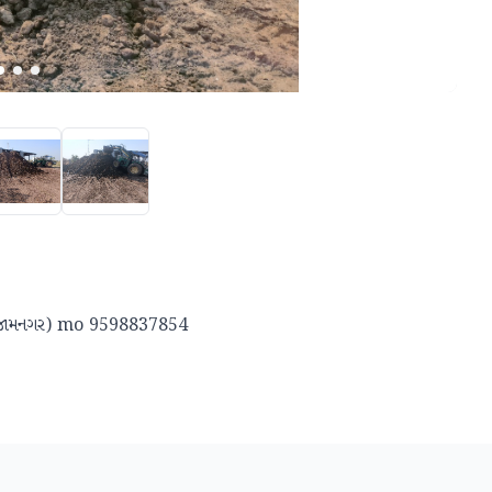
 ભરશે (જામનગર) mo 9598837854