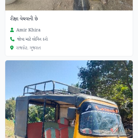
રીક્ષા વેચવાની છે
Amir Khira
જોવા માટે લોગિન કરો
રાજકોટ, ગુજરાત