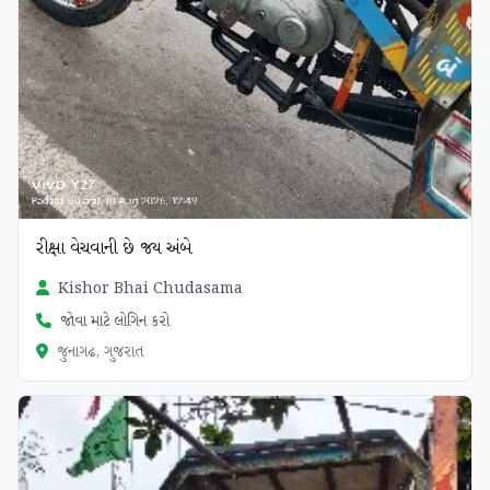
રીક્ષા વેચવાની છે જય અંબે
Kishor Bhai Chudasama
જોવા માટે લોગિન કરો
જુનાગઢ, ગુજરાત