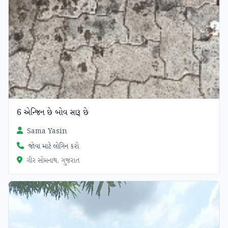
6 એન્જિન છે બોવ સારૂ છે
Sama Yasin
જોવા માટે લોગિન કરો
ગીર સોમનાથ, ગુજરાત