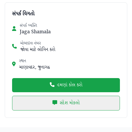
સંપર્ક વિગતો
સંપર્ક વ્યક્તિ
Jaga Shamala
મોબાઇલ નંબર
જોવા માટે લોગિન કરો
સ્થાન
માણાવદર, જુનાગઢ
હમણાં કોલ કરો
સંદેશ મોકલો