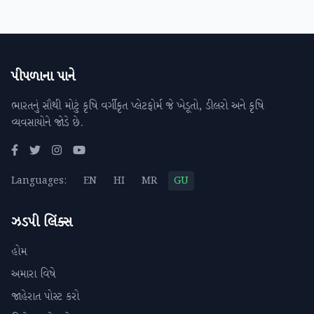
પીપળાના પાને
ભારતનું સૌથી મોટું કૃષિ વર્ગીકૃત પ્લેટફોર્મ જે ખેડૂતો, ડીલરો અને કૃષિ
વ્યવસાયોને જોડે છે.
Languages:
EN
HI
MR
GU
ઝડપી લિંક્સ
હોમ
અમારા વિષે
જાહેરાત પોસ્ટ કરો