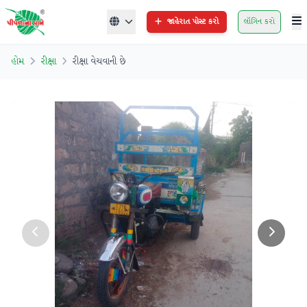
જાહેરાત પોસ્ટ કરો
લૉગિન કરો
હોમ
રીક્ષા
રીક્ષા વેચવાની છે