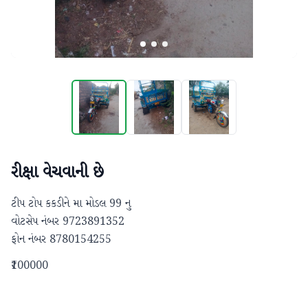
રીક્ષા વેચવાની છે
ટીપ ટોપ કકડીને મા મોડલ 99 નુ

વોટસેપ નંબર 9723891352

ફોન નંબર 8780154255
₹100000