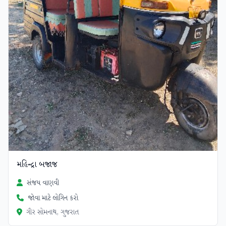
મહિન્દ્રા બજાજ
સંજય વાણવી
જોવા માટે લોગિન કરો
ગીર સોમનાથ, ગુજરાત