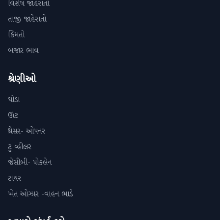
વિશેષ જાહેરાતો
તાજી જાહેરાતો
કિંમતો
બજાર ભાવ
શ્રેણીઓ
ઘોડા
ઊંટ
થ્રેસર- ઓપનર
ટુ વ્હીલર
જેસીબી- પોકલેન
ટાયર
ખેત ઓઝાર -વાહન ભાડે