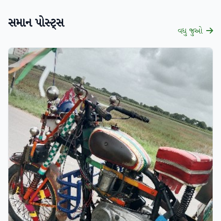
સમાન પોસ્ટ્સ
વધુ જુઓ