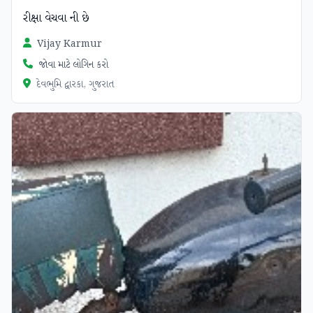
રીક્ષા વેચવા ની છે
Vijay Karmur
જોવા માટે લોગિન કરો
દેવભુમિ દ્વારકા, ગુજરાત