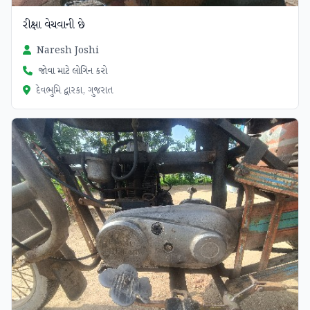
રીક્ષા વેચવાની છે
Naresh Joshi
જોવા માટે લોગિન કરો
દેવભુમિ દ્વારકા, ગુજરાત