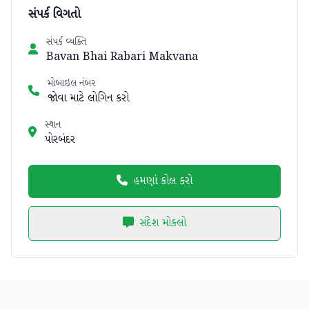
સંપર્ક વિગતો
સંપર્ક વ્યક્તિ
Bavan Bhai Rabari Makvana
મોબાઇલ નંબર
જોવા માટે લોગિન કરો
સ્થાન
પોરબંદર
હમણાં કોલ કરો
સંદેશ મોકલો