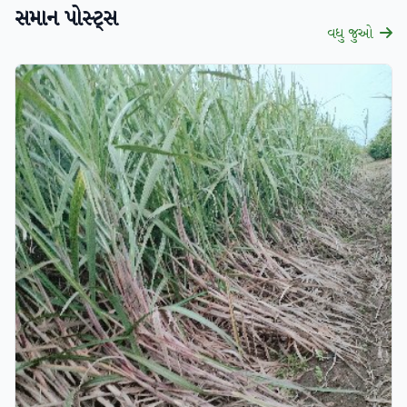
સમાન પોસ્ટ્સ
વધુ જુઓ