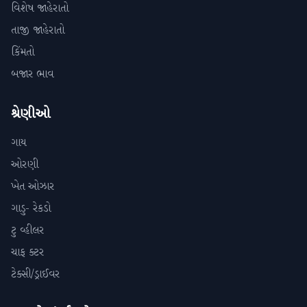
વિશેષ જાહેરાતો
તાજી જાહેરાતો
કિંમતો
બજાર ભાવ
શ્રેણીઓ
ગાય
ઓરણી
ખેત ઓઝાર
ગાડુ- રેકડો
ટુ વ્હીલર
ચાફ ક્ટર
ટેક્સી/ડ્રાઈવર