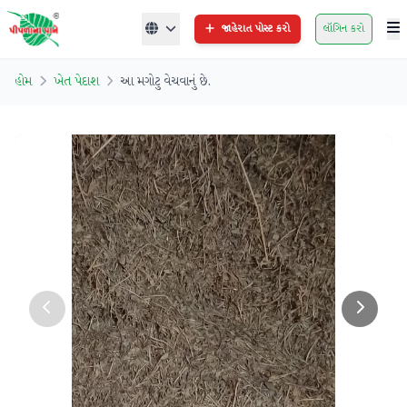
જાહેરાત પોસ્ટ કરો
લૉગિન કરો
હોમ
ખેત પેદાશ
આ મગોટુ વેચવાનું છે.