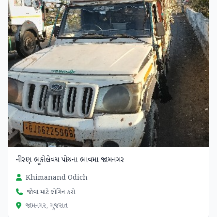
નીરણ ભૂકોલેવચ પોચના ભાવમા જામનગર
Khimanand Odich
જોવા માટે લોગિન કરો
જામનગર, ગુજરાત