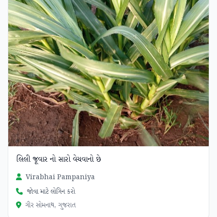
લિલી જૂવાર નો સારો વેચવાનો છે
Virabhai Pampaniya
જોવા માટે લોગિન કરો
ગીર સોમનાથ, ગુજરાત