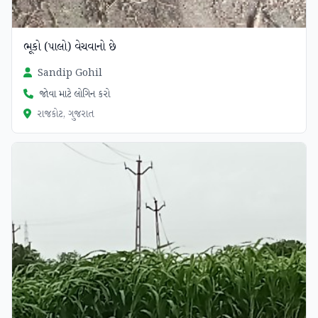
ભૂકો (પાલો) વેચવાનો છે
Sandip Gohil
જોવા માટે લોગિન કરો
રાજકોટ, ગુજરાત