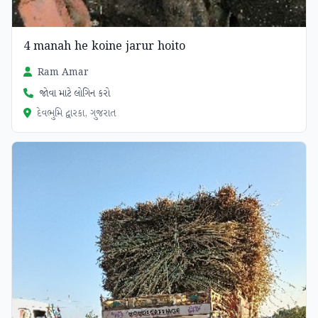
4 manah he koine jarur hoito
Ram Amar
જોવા માટે લોગિન કરો
દેવભુમિ દ્વારકા, ગુજરાત