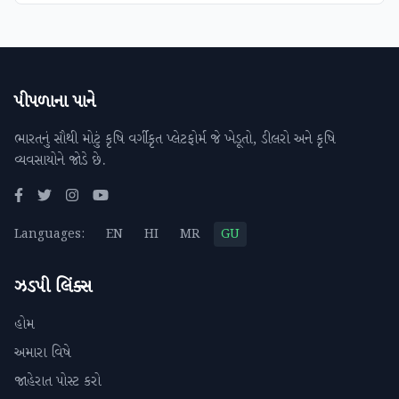
પીપળાના પાને
ભારતનું સૌથી મોટું કૃષિ વર્ગીકૃત પ્લેટફોર્મ જે ખેડૂતો, ડીલરો અને કૃષિ
વ્યવસાયોને જોડે છે.
Languages:
EN
HI
MR
GU
ઝડપી લિંક્સ
હોમ
અમારા વિષે
જાહેરાત પોસ્ટ કરો