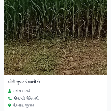
લીલી જુવાર વેચવાની છે
સહદેવ ભારાઈ
જોવા માટે લોગિન કરો
પોરબંદર, ગુજરાત