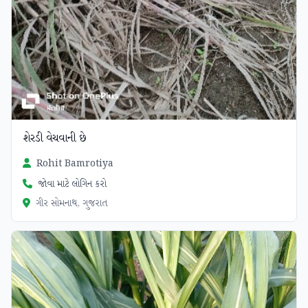
શેરડી વેચવાની છે
Rohit Bamrotiya
જોવા માટે લોગિન કરો
ગીર સોમનાથ, ગુજરાત