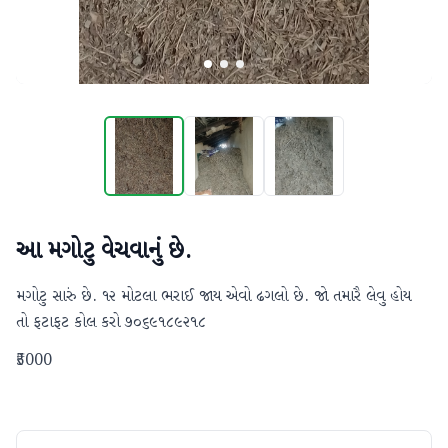
આ મગોટુ વેચવાનું છે.
મગોટુ સારું છે. ૧૨ મોટલા ભરાઈ જાય એવો ઢગલો છે. જો તમારૈ લેવુ હોય 
તો ફટાફટ કોલ કરો ૭૦૬૯૧૮૯૨૧૮
₹5000