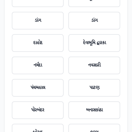
ડાંગ
ડાંગ
દાહોદ
દેવભૂમિ દ્વારકા
નર્મદા
નવસારી
પંચમહાલ
પાટણ
પોરબંદર
બનાસકાંઠા