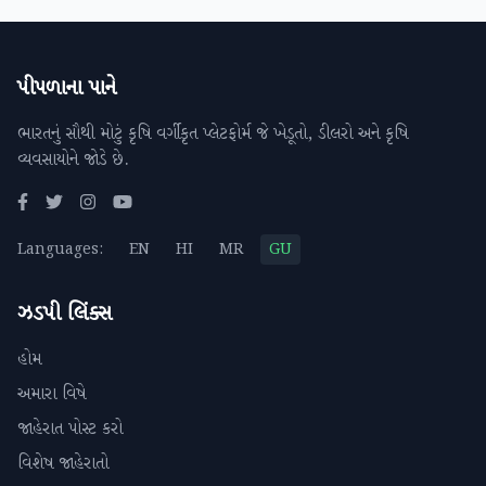
પીપળાના પાને
ભારતનું સૌથી મોટું કૃષિ વર્ગીકૃત પ્લેટફોર્મ જે ખેડૂતો, ડીલરો અને કૃષિ
વ્યવસાયોને જોડે છે.
Languages:
EN
HI
MR
GU
ઝડપી લિંક્સ
હોમ
અમારા વિષે
જાહેરાત પોસ્ટ કરો
વિશેષ જાહેરાતો