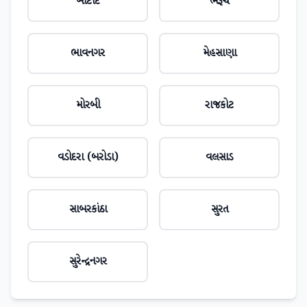
બોટાદ
ભરૂચ
ભાવનગર
મેહસાણા
મોરબી
રાજકોટ
વડોદરા (બરોડા)
વલસાડ
સાબરકાંઠા
સુરત
સુરેન્દ્રનગર