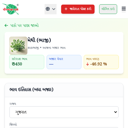
જાહેરાત પોસ્ટ કરો
લૉગિન કરો
પાકો પર પાછા જાઓ
મેથી (ભાજી)
શાકભાજી • આજના બજાર ભાવ
સરેરાશ ભાવ
બજાર વેપાર
ભાવ વલણ
₹ 3450
—
-46.92 %
ભાવ ઇતિહાસ (બધા બજાર)
રાજ્ય
ગુજરાત
જિલ્લો