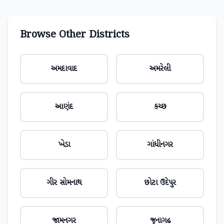
Browse Other Districts
અમદાવાદ
અમરેલી
આણંદ
કચ્છ
ખેડા
ગાંધીનગર
ગીર સોમનાથ
છોટા ઉદેપુર
જામનગર
જૂનાગઢ