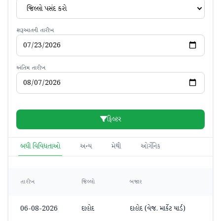
જિલ્લો પસંદ કરો
શરૂઆતની તારીખ
અંતિમ તારીખ
ફિલ્ટર
બધી વિવિધતાઓ
અન્ય
મેથી
ઓર્ગેનિક
તારીખ
જિલ્લો
બજાર
વિવ
06-08-2026
દાહોદ
દાહોદ (વેજ. માર્કેટ યાર્ડ)
મેથ