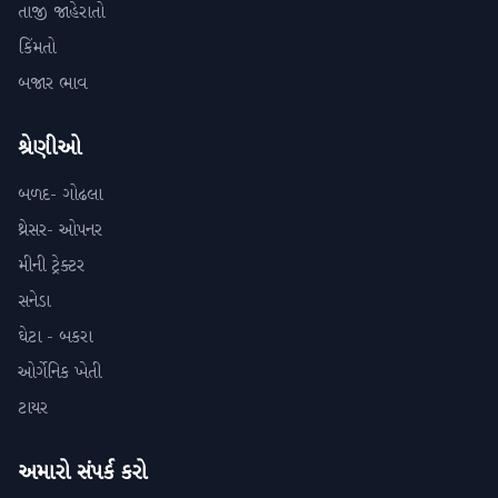
તાજી જાહેરાતો
કિંમતો
બજાર ભાવ
શ્રેણીઓ
બળદ- ગોઢલા
થ્રેસર- ઓપનર
મીની ટ્રેક્ટર
સનેડા
ઘેટા - બકરા
ઓર્ગેનિક ખેતી
ટાયર
અમારો સંપર્ક કરો