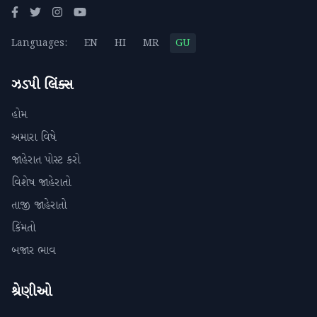
Languages:
EN
HI
MR
GU
ઝડપી લિંક્સ
હોમ
અમારા વિષે
જાહેરાત પોસ્ટ કરો
વિશેષ જાહેરાતો
તાજી જાહેરાતો
કિંમતો
બજાર ભાવ
શ્રેણીઓ