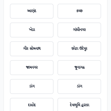
આણંદ
કચ્છ
ખેડા
ગાંધીનગર
ગીર સોમનાથ
છોટા ઉદેપુર
જામનગર
જૂનાગઢ
ડાંગ
ડાંગ
દાહોદ
દેવભૂમિ દ્વારકા