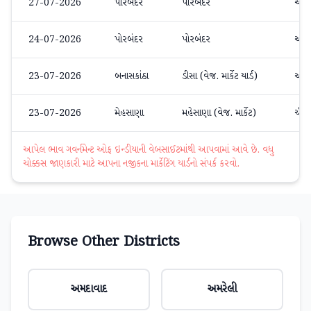
27-07-2026
પોરબંદર
પોરબંદર
અન્ય
24-07-2026
પોરબંદર
પોરબંદર
અન્ય
23-07-2026
બનાસકાંઠા
ડીસા (વેજ. માર્કેટ યાર્ડ)
અન્ય
23-07-2026
મેહસાણા
મહેસાણા (વેજ. માર્કેટ)
ચીકુ
આપેલ ભાવ ગવર્નમેન્ટ ઓફ ઇન્ડીયાની વેબસાઈટમાંથી આપવામાં આવે છે. વધુ
ચોક્કસ જાણકારી માટે આપના નજીકના માર્કેટિંગ યાર્ડનો સંપર્ક કરવો.
Browse Other Districts
અમદાવાદ
અમરેલી