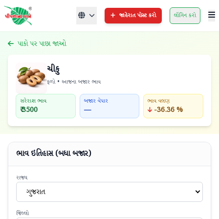
જાહેરાત પોસ્ટ કરો
લૉગિન કરો
પાકો પર પાછા જાઓ
ચીકુ
ફળો • આજના બજાર ભાવ
સરેરાશ ભાવ
બજાર વેપાર
ભાવ વલણ
₹ 3500
—
-36.36 %
ભાવ ઇતિહાસ (બધા બજાર)
રાજ્ય
ગુજરાત
જિલ્લો