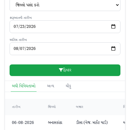
જિલ્લો પસંદ કરો
શરૂઆતની તારીખ
અંતિમ તારીખ
ફિલ્ટર
બધી વિવિધતાઓ
અન્ય
ચીકુ
તારીખ
જિલ્લો
બજાર
વિવિ
06-08-2026
બનાસકાંઠા
ડીસા (વેજ. માર્કેટ યાર્ડ)
અન્ય