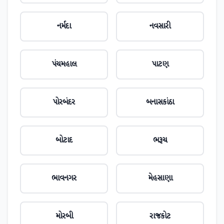
નર્મદા
નવસારી
પંચમહાલ
પાટણ
પોરબંદર
બનાસકાંઠા
બોટાદ
ભરૂચ
ભાવનગર
મેહસાણા
મોરબી
રાજકોટ