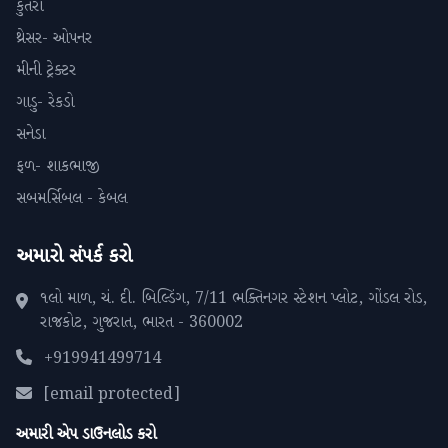
કુતરા
થ્રેસર- ઓપનર
મીની ટ્રેક્ટર
ગાડુ- રેકડો
સનેડા
ફળ- શાકભાજી
સબમર્સિબલ - કેબલ
અમારો સંપર્ક કરો
૧લો માળ, ચં. દી. બિલ્ડિંગ, 7/11 ભક્તિનગર સ્ટેશન પ્લોટ, ગોંડલ રોડ,
રાજકોટ, ગુજરાત, ભારત - 360002
+919941499714
[email protected]
અમારી એપ ડાઉનલોડ કરો