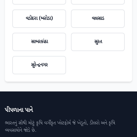
વડોદરા (બરોડા)
વલસાડ
સાબરકાંઠા
સુરત
સુરેન્દ્રનગર
પીપળાના પાને
ભારતનું સૌથી મોટું કૃષિ વર્ગીકૃત પ્લેટફોર્મ જે ખેડૂતો, ડીલરો અને કૃષિ
વ્યવસાયોને જોડે છે.