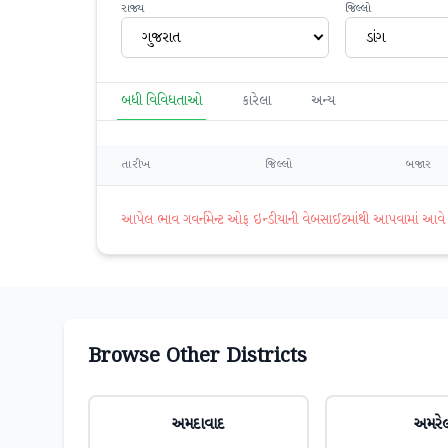
રાજ્ય
જિલ્લો
ગુજરાત
ડાંગ
બધી વિવિધતાઓ
કારેલા
અન્ય
તારીખ
જિલ્લો
બજાર
આપેલ ભાવ ગવર્નમેન્ટ ઓફ ઇન્ડીયાની વેબસાઈટમાંથી આપવામાં આવે છે. 
Browse Other Districts
અમદાવાદ
અમરે