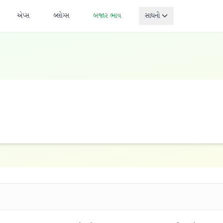
એપ્સ
બ્લોગ્સ
બજાર ભાવ
સાધનો