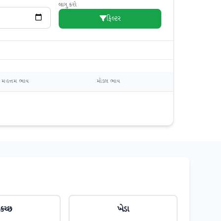
લાગુ કરો
ફિલ્ટર
મહત્તમ ભાવ
મોડલ ભાવ
કચ્છ
ખેડા