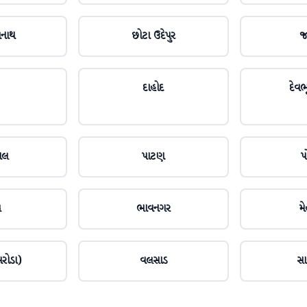
મનાથ
છોટા ઉદેપુર
જ
દાહોદ
દેવભૂ
ાલ
પાટણ
પ
ચ
ભાવનગર
મ
રોડા)
વલસાડ
સા