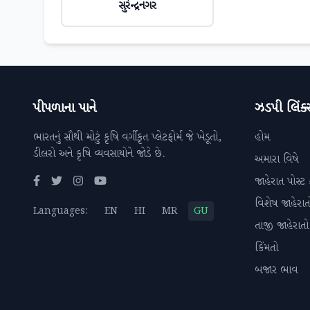
સુરેન્દ્રનગર
પીપળાના પાને
ઝડપી લિંક્
ભારતનું સૌથી મોટું કૃષિ વર્ગીકૃત પ્લેટફોર્મ જે ખેડૂતો,
હોમ
ડીલરો અને કૃષિ વ્યવસાયોને જોડે છે.
અમારા વિષે
જાહેરાત પોસ્ટ 
વિશેષ જાહેરાત
Languages:
EN
HI
MR
GU
તાજી જાહેરાતો
કિંમતો
બજાર ભાવ