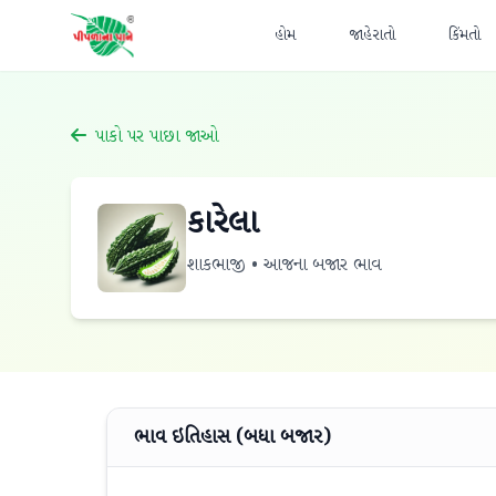
હોમ
જાહેરાતો
કિંમતો
પાકો પર પાછા જાઓ
કારેલા
શાકભાજી • આજના બજાર ભાવ
ભાવ ઇતિહાસ (બધા બજાર)