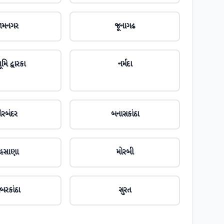
ામનગર
જૂનાગઢ
મિ દ્વારકા
નર્મદા
ોરબંદર
બનાસકાંઠા
ેહસાણા
મોરબી
બરકાંઠા
સુરત