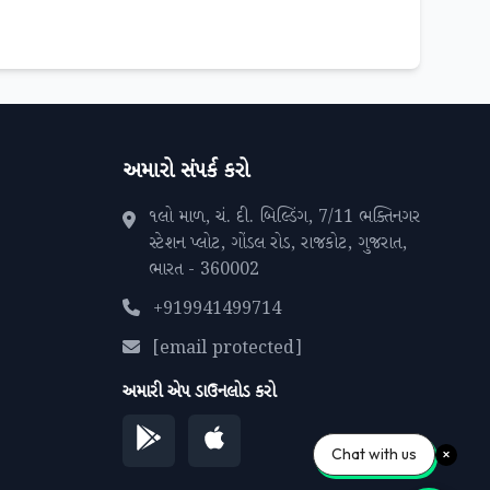
અમારો સંપર્ક કરો
૧લો માળ, ચં. દી. બિલ્ડિંગ, 7/11 ભક્તિનગર
સ્ટેશન પ્લોટ, ગોંડલ રોડ, રાજકોટ, ગુજરાત,
ભારત - 360002
+919941499714
[email protected]
અમારી એપ ડાઉનલોડ કરો
Chat with us