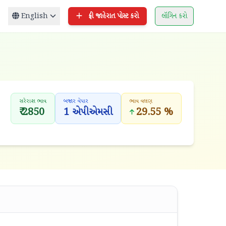
English
ફ્રી જાહેરાત પોસ્ટ કરો
લૉગિન કરો
સરેરાશ ભાવ
બજાર વેપાર
ભાવ વલણ
₹ 2850
1 એપીએમસી
29.55 %