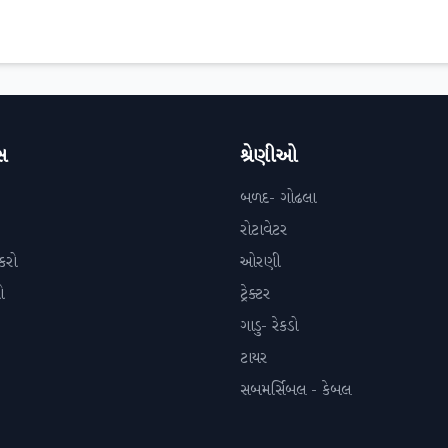
સ
શ્રેણીઓ
બળદ- ગોઢલા
રોટાવેટર
કરો
ઓરણી
ો
ટ્રેક્ટર
ગાડુ- રેકડો
ટાયર
સબમર્સિબલ - કેબલ