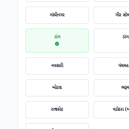
ગાંધીનગર
ગીર સો
ડાંગ
ડાંગ
નવસારી
પંચમહ
બોટાદ
ભરૂ
રાજકોટ
વડોદરા (બ