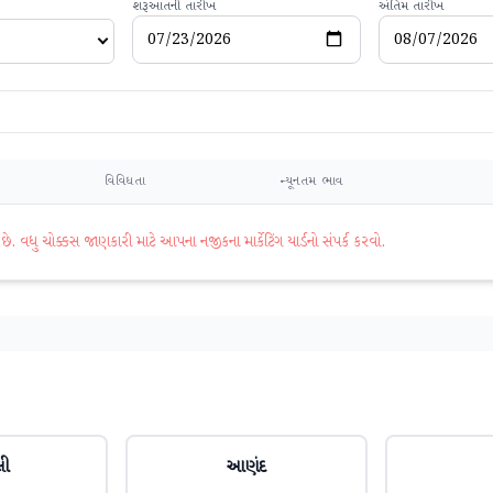
શરૂઆતની તારીખ
અંતિમ તારીખ
વિવિધતા
ન્યૂનતમ ભાવ
વધુ ચોક્કસ જાણકારી માટે આપના નજીકના માર્કેટિંગ યાર્ડનો સંપર્ક કરવો.
લી
આણંદ