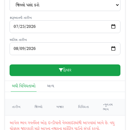
જિલ્લો પસંદ કરો
શરૂઆતની તારીખ
અંતિમ તારીખ
ફિલ્ટર
બધી વિવિધતાઓ
અન્ય
ન્યૂનતમ
મહ
તારીખ
જિલ્લો
બજાર
વિવિધતા
ભાવ
ભ
આપેલ ભાવ ગવર્નમેન્ટ ઓફ ઇન્ડીયાની વેબસાઈટમાંથી આપવામાં આવે છે. વધુ
ચોક્કસ જાણકારી માટે આપના નજીકના માર્કેટિંગ યાર્ડનો સંપર્ક કરવો.