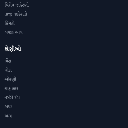
વિશેષ જાહેરાતો
તાજી જાહેરાતો
કિંમતો
બજાર ભાવ
શ્રેણીઓ
ભેંસ
ઘોડા
ઓરણી
ચાફ ક્ટર
નર્સરી રોપ
ટાયર
અન્ય