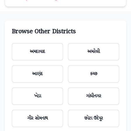
Browse Other Districts
અમદાવાદ
અમરેલી
આણંદ
કચ્છ
ખેડા
ગાંધીનગર
ગીર સોમનાથ
છોટા ઉદેપુર