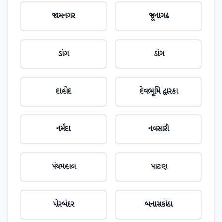
જામનગર
જૂનાગઢ
ડાંગ
ડાંગ
દાહોદ
દેવભૂમિ દ્વારકા
નર્મદા
નવસારી
પંચમહાલ
પાટણ
પોરબંદર
બનાસકાંઠા