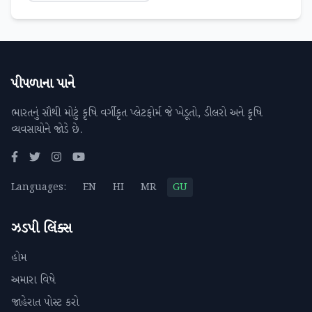
પીપળાના પાને
ભારતનું સૌથી મોટું કૃષિ વર્ગીકૃત પ્લેટફોર્મ જે ખેડૂતો, ડીલરો અને કૃષિ
વ્યવસાયોને જોડે છે.
Languages:
EN
HI
MR
GU
ઝડપી લિંક્સ
હોમ
અમારા વિષે
જાહેરાત પોસ્ટ કરો