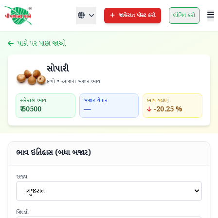
જાહેરાત પોસ્ટ કરો
લૉગિન કરો
પાકો પર પાછા જાઓ
સોપારી
ફળો • આજના બજાર ભાવ
સરેરાશ ભાવ
બજાર વેપાર
ભાવ વલણ
₹ 60500
—
-20.25 %
ભાવ ઇતિહાસ (બધા બજાર)
રાજ્ય
ગુજરાત
જિલ્લો