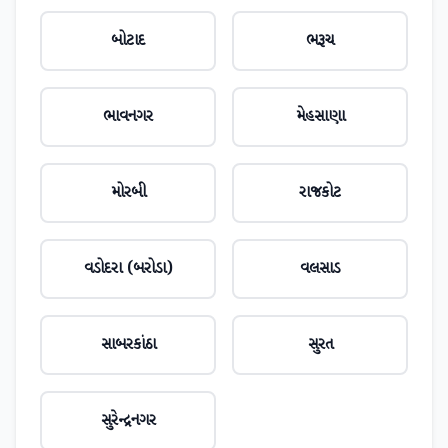
બોટાદ
ભરૂચ
ભાવનગર
મેહસાણા
મોરબી
રાજકોટ
વડોદરા (બરોડા)
વલસાડ
સાબરકાંઠા
સુરત
સુરેન્દ્રનગર